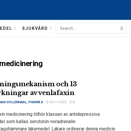
EDEL
SJUKVÅRD
 medicinering
ningsmekanism och 13
rkningar av venlafaxin
HAN GYLLENHAAL, PHARM.D
04/11/2025
0
in medicinering tillhör klassen av antidepressiva
el som kallas serotonin-noradrenalin
tagshämmare läkemedel. Läkare ordinerar denna medicin