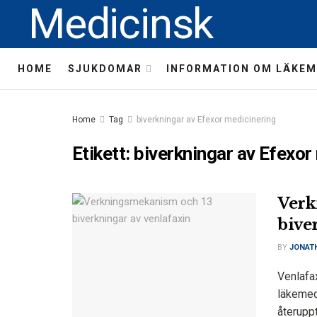
Medicinsk
HOME
SJUKDOMAR
INFORMATION OM LÄKEM
Home
Tag
biverkningar av Efexor medicinering
Etikett:
biverkningar av Efexor
Verk
bive
BY
JONAT
Venlafax
läkemed
återupp