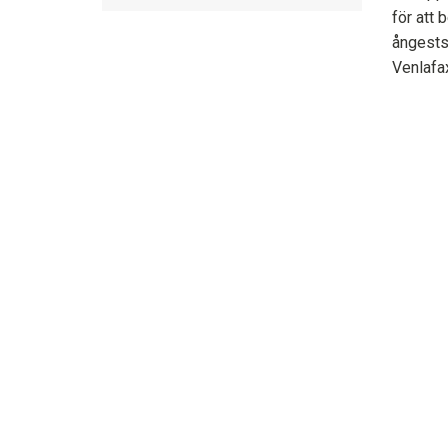
för att
ångests
Venlafax