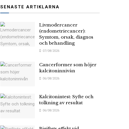
SENASTE ARTIKLARNA
Livmodercancer
(endometriecancer):
Symtom, orsak, diagnos
och behandling
07/08/2026
Cancerformer som höjer
kalcitoninnivån
06/08/2026
Kalcitonintest: Syfte och
tolkning av resultat
06/08/2026
Bigiftets effekt vid