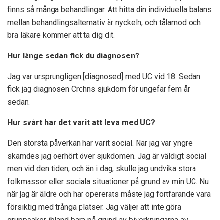
finns så många behandlingar. Att hitta din individuella balans
mellan behandlingsalternativ är nyckeln, och tålamod och
bra läkare kommer att ta dig dit.
Hur länge sedan fick du diagnosen?
Jag var ursprungligen [diagnosed] med UC vid 18. Sedan
fick jag diagnosen Crohns sjukdom för ungefär fem år
sedan.
Hur svårt har det varit att leva med UC?
Den största påverkan har varit social. När jag var yngre
skämdes jag oerhört över sjukdomen. Jag är väldigt social
men vid den tiden, och än i dag, skulle jag undvika stora
folkmassor eller sociala situationer på grund av min UC. Nu
när jag är äldre och har opererats måste jag fortfarande vara
försiktig med trånga platser. Jag väljer att inte göra
gruppsaker ibland bara på grund av biverkningarna av