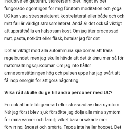
inklusive en glutenfri, stärkelsefri diet. Inget av det
fungerade egentligen för mig förutom meditation och yoga.
UC kan vara stressrelaterat, kostrelaterat eller både och och
mitt fall är väldigt stressrelaterat. Ändå är det också viktigt
att upprätthålla en hälsosam kost. Om jag äter processad
mat, pasta, nötkött eller fläsk, betalar jag för det.
Det är viktigt med alla autoimmuna sjukdomar att träna
regelbundet, men jag skulle hävda att det är ännu mer så för
matsmältningssjukdomar. Om jag inte håller
ämnesomsättningen hög och pulsen uppe har jag svårt att
få ihop energin för att göra någonting.
Vilka råd skulle du ge till andra personer med UC?
Försök att inte bli generad eller stressad av dina symtom.
När jag först blev sjuk försökte jag dölja alla mina symtom
för mina vänner och familj, vilket bara orsakade mer
förvirring, ångest och smärta. Tappa inte heller hoppet. Det