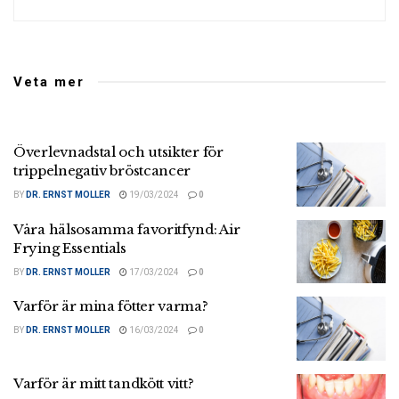
Veta mer
Överlevnadstal och utsikter för
trippelnegativ bröstcancer
BY
DR. ERNST MOLLER
19/03/2024
0
Våra hälsosamma favoritfynd: Air
Frying Essentials
BY
DR. ERNST MOLLER
17/03/2024
0
Varför är mina fötter varma?
BY
DR. ERNST MOLLER
16/03/2024
0
Varför är mitt tandkött vitt?