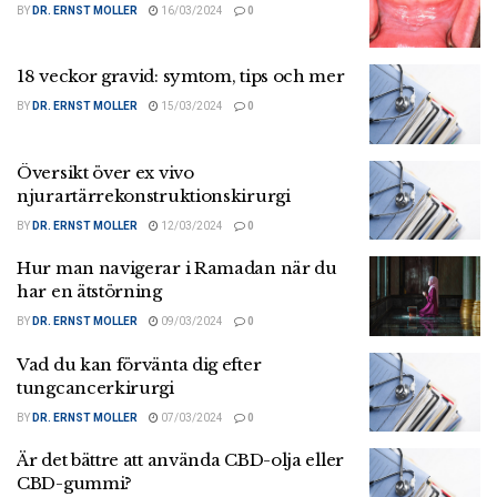
BY
DR. ERNST MOLLER
16/03/2024
0
18 veckor gravid: symtom, tips och mer
BY
DR. ERNST MOLLER
15/03/2024
0
Översikt över ex vivo
njurartärrekonstruktionskirurgi
BY
DR. ERNST MOLLER
12/03/2024
0
Hur man navigerar i Ramadan när du
har en ätstörning
BY
DR. ERNST MOLLER
09/03/2024
0
Vad du kan förvänta dig efter
tungcancerkirurgi
BY
DR. ERNST MOLLER
07/03/2024
0
Är det bättre att använda CBD-olja eller
CBD-gummi?