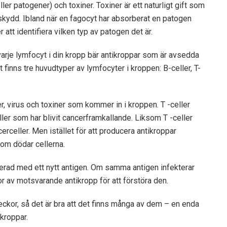
er patogener) och toxiner. Toxiner är ett naturligt gift som
kydd. Ibland när en fagocyt har absorberat en patogen
att identifiera vilken typ av patogen det är.
varje lymfocyt i din kropp bär antikroppar som är avsedda
finns tre huvudtyper av lymfocyter i kroppen: B-celler, T-
r, virus och toxiner som kommer in i kroppen. T -celler
ler som har blivit cancerframkallande. Liksom T -celler
erceller. Men istället för att producera antikroppar
 som dödar cellerna.
terad med ett nytt antigen. Om samma antigen infekterar
r av motsvarande antikropp för att förstöra den.
eckor, så det är bra att det finns många av dem – en enda
dkroppar.