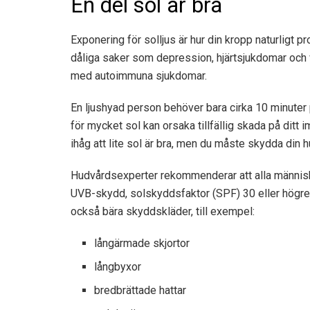
En del sol är bra
Exponering för solljus är hur din kropp naturligt pro
dåliga saker som depression, hjärtsjukdomar och v
med autoimmuna sjukdomar.
En ljushyad person behöver bara cirka 10 minuter p
för mycket sol kan orsaka tillfällig skada på di
ihåg att lite sol är bra, men du måste skydda din h
Hudvårdsexperter rekommenderar att alla männi
UVB-skydd, solskyddsfaktor (SPF) 30 eller högre 
också bära skyddskläder, till exempel:
långärmade skjortor
långbyxor
bredbrättade hattar