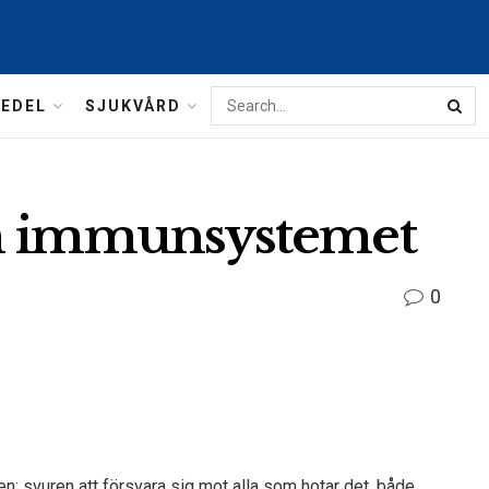
MEDEL
SJUKVÅRD
om immunsystemet
0
en: svuren att försvara sig mot alla som hotar det, både