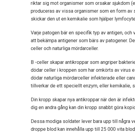
riktar sig mot organismer som orsakar sjukdom (ell
produceras av vissa organismer som en form av s
skickar den ut en kemikalie som hjälper lymfocyter 
Varje patogen bär en specifik typ av antigen, och 
att bekämpa antigener som bärs av patogener. Det 
celler och naturliga mördarceller.
B -celler skapar antikroppar som angriper bakterie
dödar celler i kroppen som har omkörts av virus el
dödar naturliga mördarceller infekterade eller canc
tillverkar de ett speciellt enzym, eller kemikalie,
Din kropp skapar nya antikroppar när den är infek
dig en andra gång kan din kropp snabbt göra kopio
Dessa modiga soldater lever bara upp till några v
droppe blod kan innehålla upp till 25 000 vita blo