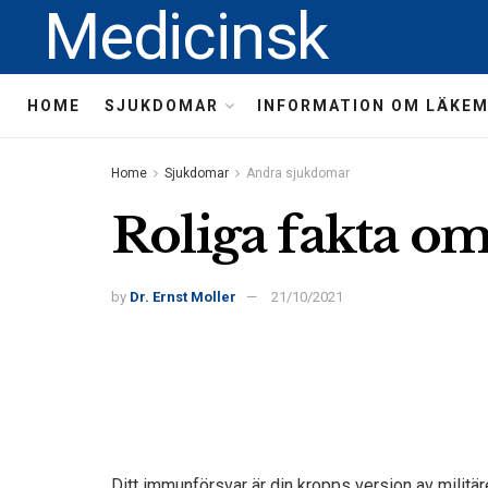
Medicinsk
HOME
SJUKDOMAR
INFORMATION OM LÄKE
Home
Sjukdomar
Andra sjukdomar
Roliga fakta 
by
Dr. Ernst Moller
21/10/2021
Ditt immunförsvar är din kropps version av militär