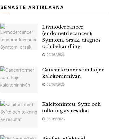
SENASTE ARTIKLARNA
Livmodercancer
(endometriecancer):
Symtom, orsak, diagnos
och behandling
07/08/2026
Cancerformer som höjer
kalcitoninnivån
06/08/2026
Kalcitonintest: Syfte och
tolkning av resultat
06/08/2026
Bigiftets effekt vid