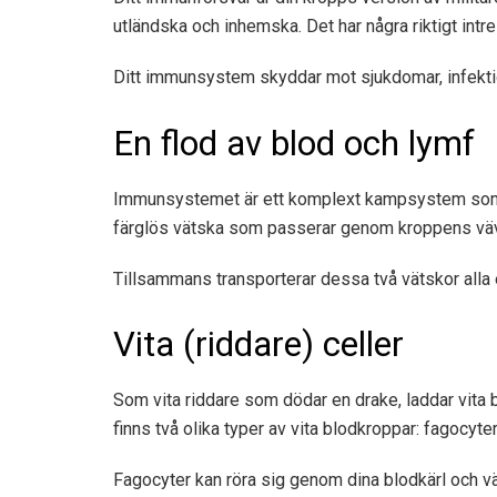
utländska och inhemska. Det har några riktigt intres
Ditt immunsystem skyddar mot sjukdomar, infektion
En flod av blod och lymf
Immunsystemet är ett komplext kampsystem som dr
färglös vätska som passerar genom kroppens vä
Tillsammans transporterar dessa två vätskor alla 
Vita (riddare) celler
Som vita riddare som dödar en drake, laddar vita b
finns två olika typer av vita blodkroppar: fagocyte
Fagocyter kan röra sig genom dina blodkärl och väv