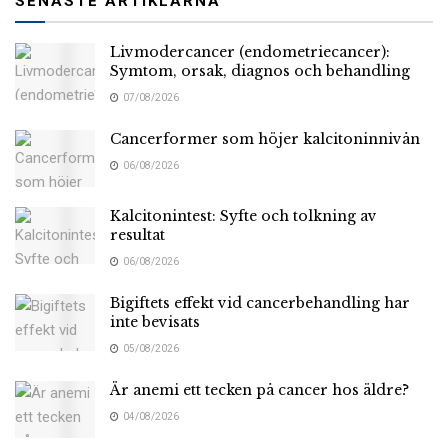
SENASTE ARTIKLARNA
Livmodercancer (endometriecancer):
Symtom, orsak, diagnos och behandling
07/08/2026
Cancerformer som höjer kalcitoninnivån
06/08/2026
Kalcitonintest: Syfte och tolkning av
resultat
06/08/2026
Bigiftets effekt vid cancerbehandling har
inte bevisats
05/08/2026
Är anemi ett tecken på cancer hos äldre?
04/08/2026