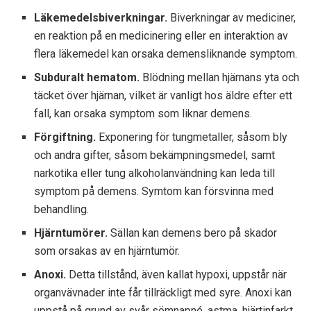
Läkemedelsbiverkningar.
Biverkningar av mediciner,
en reaktion på en medicinering eller en interaktion av
flera läkemedel kan orsaka demensliknande symptom.
Subduralt hematom.
Blödning mellan hjärnans yta och
täcket över hjärnan, vilket är vanligt hos äldre efter ett
fall, kan orsaka symptom som liknar demens.
Förgiftning.
Exponering för tungmetaller, såsom bly
och andra gifter, såsom bekämpningsmedel, samt
narkotika eller tung alkoholanvändning kan leda till
symptom på demens. Symtom kan försvinna med
behandling.
Hjärntumörer.
Sällan kan demens bero på skador
som orsakas av en hjärntumör.
Anoxi.
Detta tillstånd, även kallat hypoxi, uppstår när
organvävnader inte får tillräckligt med syre. Anoxi kan
uppstå på grund av svår sömnapné, astma, hjärtinfarkt,