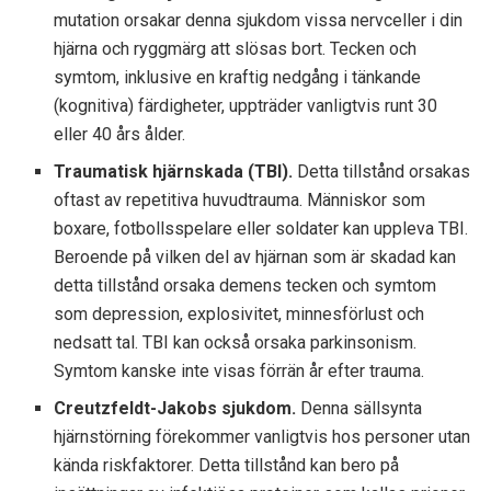
mutation orsakar denna sjukdom vissa nervceller i din
hjärna och ryggmärg att slösas bort. Tecken och
symtom, inklusive en kraftig nedgång i tänkande
(kognitiva) färdigheter, uppträder vanligtvis runt 30
eller 40 års ålder.
Traumatisk hjärnskada (TBI).
Detta tillstånd orsakas
oftast av repetitiva huvudtrauma. Människor som
boxare, fotbollsspelare eller soldater kan uppleva TBI.
Beroende på vilken del av hjärnan som är skadad kan
detta tillstånd orsaka demens tecken och symtom
som depression, explosivitet, minnesförlust och
nedsatt tal. TBI kan också orsaka parkinsonism.
Symtom kanske inte visas förrän år efter trauma.
Creutzfeldt-Jakobs sjukdom.
Denna sällsynta
hjärnstörning förekommer vanligtvis hos personer utan
kända riskfaktorer. Detta tillstånd kan bero på