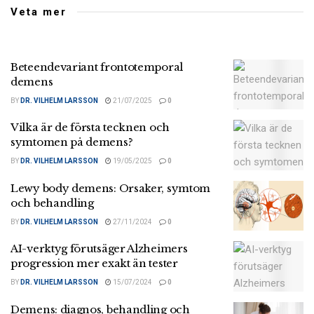
Veta mer
Beteendevariant frontotemporal
demens
BY
DR. VILHELM LARSSON
21/07/2025
0
Vilka är de första tecknen och
symtomen på demens?
BY
DR. VILHELM LARSSON
19/05/2025
0
Lewy body demens: Orsaker, symtom
och behandling
BY
DR. VILHELM LARSSON
27/11/2024
0
AI-verktyg förutsäger Alzheimers
progression mer exakt än tester
BY
DR. VILHELM LARSSON
15/07/2024
0
Demens: diagnos, behandling och