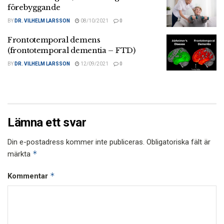
förebyggande
BY
DR. VILHELM LARSSON
08/10/2021
0
Frontotemporal demens
(frontotemporal dementia – FTD)
BY
DR. VILHELM LARSSON
12/09/2021
0
Lämna ett svar
Din e-postadress kommer inte publiceras.
Obligatoriska fält är
*
märkta
*
Kommentar