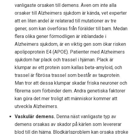
vanligaste orsaken till demens. Även om inte alla
orsaker till Alzheimers sjukdom är kända, vet experter
att en liten andel är relaterad till mutationer av tre
gener, som kan överföras från förälder till barn. Medan
flera olika gener förmodligen är inblandade i
Alzheimers sjukdom, är en viktig gen som ökar risken
apolipoprotein E4 (APOE). Patienter med Alzheimers
sjukdom har plack och trassel i hjärnan. Plack är
klumpar av ett protein som kallas beta-amyloid, och
trassel är fibrösa trassel som består av tauprotein.
Man tror att dessa klumpar skadar friska neuroner och
fibrerna som förbinder dem. Andra genetiska faktorer
kan göra det mer troligt att människor kommer att
utveckla Alzheimers.
Vaskulär demens.
Denna näst vanligaste typ av
demens orsakas av skador på kärlen som levererar
blod till din hjärna. Blodkärlsproblem kan orsaka stroke