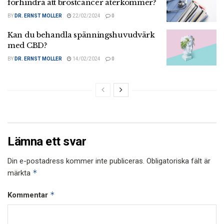
förhindra att bröstcancer återkommer?
BY
DR. ERNST MOLLER
22/02/2024
0
Kan du behandla spänningshuvudvärk
med CBD?
BY
DR. ERNST MOLLER
14/02/2024
0
Lämna ett svar
Din e-postadress kommer inte publiceras.
Obligatoriska fält är
*
märkta
*
Kommentar