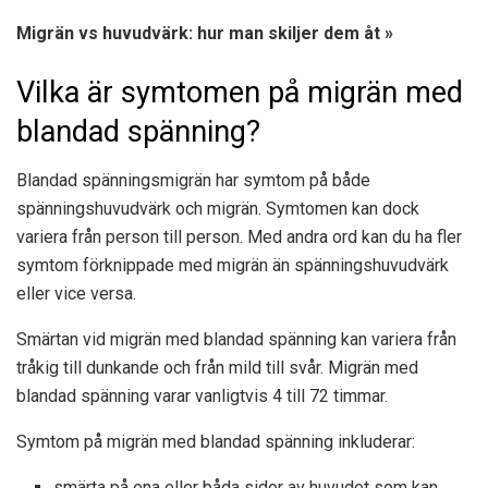
Migrän vs huvudvärk: hur man skiljer dem åt »
Vilka är symtomen på migrän med
blandad spänning?
Blandad spänningsmigrän har symtom på både
spänningshuvudvärk och migrän. Symtomen kan dock
variera från person till person. Med andra ord kan du ha fler
symtom förknippade med migrän än spänningshuvudvärk
eller vice versa.
Smärtan vid migrän med blandad spänning kan variera från
tråkig till dunkande och från mild till svår. Migrän med
blandad spänning varar vanligtvis 4 till 72 timmar.
Symtom på migrän med blandad spänning inkluderar:
smärta på ena eller båda sidor av huvudet som kan