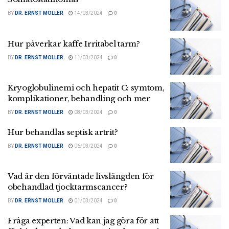
BY
DR. ERNST MOLLER
14/03/2024
0
Hur påverkar kaffe Irritabel tarm?
BY
DR. ERNST MOLLER
11/03/2024
0
Kryoglobulinemi och hepatit C: symtom,
komplikationer, behandling och mer
BY
DR. ERNST MOLLER
08/03/2024
0
Hur behandlas septisk artrit?
BY
DR. ERNST MOLLER
06/03/2024
0
Vad är den förväntade livslängden för
obehandlad tjocktarmscancer?
BY
DR. ERNST MOLLER
01/03/2024
0
Fråga experten: Vad kan jag göra för att