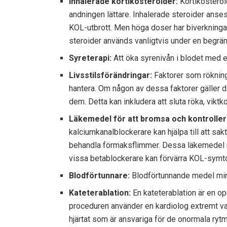
Inhalerade kortikosteroider:
Kortikosteroi
andningen lättare. Inhalerade steroider anses
KOL-utbrott. Men höga doser har biverkninga
steroider används vanligtvis under en begrän
Syreterapi:
Att öka syrenivån i blodet med e
Livsstilsförändringar:
Faktorer som rökning
hantera. Om någon av dessa faktorer gäller di
dem. Detta kan inkludera att sluta röka, viktk
Läkemedel för att bromsa och kontrolle
kalciumkanalblockerare kan hjälpa till att sak
behandla förmaksflimmer. Dessa läkemedel 
vissa betablockerare kan förvärra KOL-sym
Blodförtunnare:
Blodförtunnande medel mins
Kateterablation:
En kateterablation är en op
proceduren använder en kardiolog extremt var
hjärtat som är ansvariga för de onormala rytm