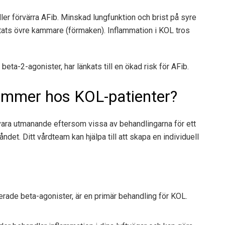
ler förvärra AFib. Minskad lungfunktion och brist på syre
järtats övre kammare (förmaken). Inflammation i KOL tros
 beta-2-agonister,
har länkats
till en ökad risk för AFib.
immer hos KOL-patienter?
ra utmanande eftersom vissa av behandlingarna för ett
ndet. Ditt vårdteam kan hjälpa till att skapa en individuell
erade beta-agonister, är en primär behandling för KOL.