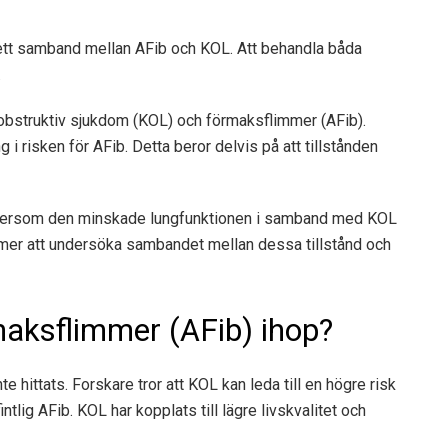
s ett samband mellan AFib och KOL. Att behandla båda
.
gobstruktiv sjukdom (KOL) och förmaksflimmer (AFib).
ng
i risken för AFib. Detta beror delvis på att tillstånden
 eftersom den minskade lungfunktionen i samband med KOL
mmer att undersöka sambandet mellan dessa tillstånd och
aksflimmer (AFib) ihop?
te hittats.
Forskare
tror att KOL kan leda till en högre risk
tlig AFib. KOL har kopplats till lägre livskvalitet och