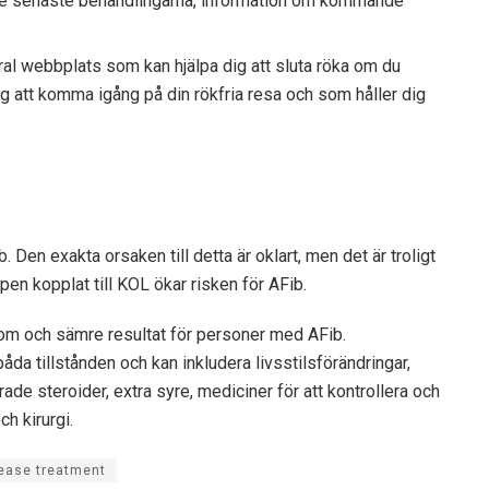
 de senaste behandlingarna, information om kommande
l webbplats som kan hjälpa dig att sluta röka om du
g att komma igång på din rökfria resa och som håller dig
 Den exakta orsaken till detta är oklart, men det är troligt
pen kopplat till KOL ökar risken för AFib.
om och sämre resultat för personer med AFib.
da tillstånden och kan inkludera livsstilsförändringar,
ade steroider, extra syre, mediciner för att kontrollera och
h kirurgi.
ease treatment