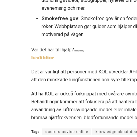
utbildningsvideor, stödgrupper, nyheter om
evenemang och mer.
Smokefree.gov:
Smokefree.gov är en federa
röker. Webbplatsen ger guider som hjälper di
motiverad på vägen.
Var det här till hjälp?
Det är vanligt att personer med KOL utvecklar AFib.
att den minskade lungfunktionen och syre till krop
Att ha KOL är också förknippat med svårare symt
Behandlingar kommer att fokusera på att hantera bå
användning av luftrörsvidgande medel eller inhaler
bromsa hjärtfrekvensen, blodförtunnande medel oc
Tags:
doctors advice online
knowledge about dis