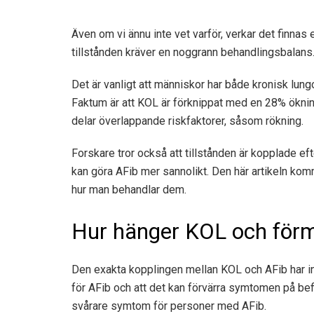
Även om vi ännu inte vet varför, verkar det finna
tillstånden kräver en noggrann behandlingsbalans
Det är vanligt att människor har både kronisk lun
Faktum är att KOL är förknippat med en
28% ökni
delar överlappande riskfaktorer, såsom rökning.
Forskare tror också att tillstånden är kopplade
kan göra AFib mer sannolikt. Den här artikeln ko
hur man behandlar dem.
Hur hänger KOL och förm
Den exakta kopplingen mellan KOL och AFib har in
för AFib och att det kan förvärra symtomen på befin
svårare symtom för personer med AFib.