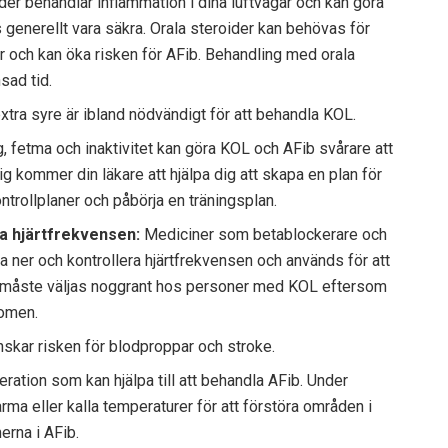
der behandlar inflammation i dina luftvägar och kan göra
 generellt vara säkra. Orala steroider kan behövas för
r och kan öka risken för AFib. Behandling med orala
sad tid.
xtra syre är ibland nödvändigt för att behandla KOL.
, fetma och inaktivitet kan göra KOL och AFib svårare att
g kommer din läkare att hjälpa dig att skapa en plan för
ontrollplaner och påbörja en träningsplan.
ra hjärtfrekvensen:
Mediciner som betablockerare och
ta ner och kontrollera hjärtfrekvensen och används för att
måste väljas noggrant hos personer med KOL eftersom
tomen.
kar risken för blodproppar och stroke.
eration som kan hjälpa till att behandla AFib. Under
ma eller kalla temperaturer för att förstöra områden i
erna i AFib.