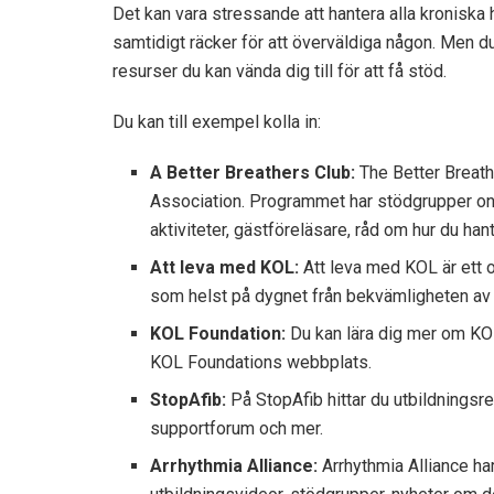
Det kan vara stressande att hantera alla kroniska h
samtidigt räcker för att överväldiga någon. Men d
resurser du kan vända dig till för att få stöd.
Du kan till exempel kolla in:
A Better Breathers Club:
The Better Breath
Association. Programmet har stödgrupper on
aktiviteter, gästföreläsare, råd om hur du han
Att leva med KOL:
Att leva med KOL är ett 
som helst på dygnet från bekvämligheten av 
KOL Foundation:
Du kan lära dig mer om KOL, 
KOL Foundations webbplats.
StopAfib:
På StopAfib hittar du utbildningsres
supportforum och mer.
Arrhythmia Alliance:
Arrhythmia Alliance ha