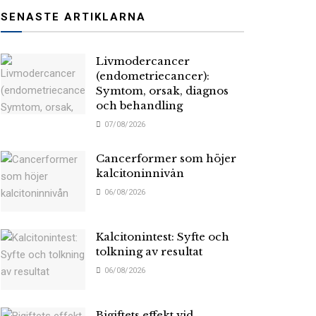
SENASTE ARTIKLARNA
Livmodercancer
(endometriecancer):
Symtom, orsak, diagnos
och behandling
07/08/2026
Cancerformer som höjer
kalcitoninnivån
06/08/2026
Kalcitonintest: Syfte och
tolkning av resultat
06/08/2026
Bigiftets effekt vid