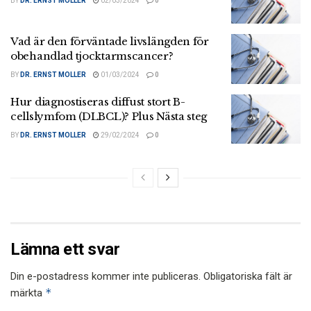
BY
DR. ERNST MOLLER
02/03/2024
0
Vad är den förväntade livslängden för
obehandlad tjocktarmscancer?
BY
DR. ERNST MOLLER
01/03/2024
0
Hur diagnostiseras diffust stort B-
cellslymfom (DLBCL)? Plus Nästa steg
BY
DR. ERNST MOLLER
29/02/2024
0
Lämna ett svar
Din e-postadress kommer inte publiceras.
Obligatoriska fält är
*
märkta