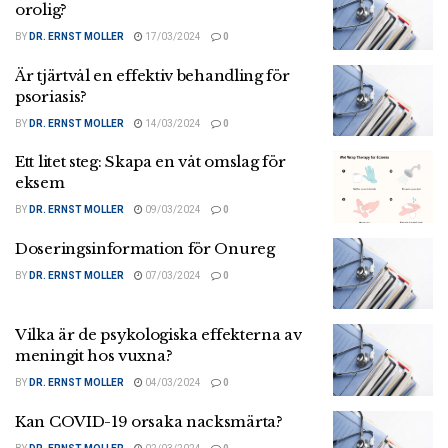
orolig?
BY
DR. ERNST MOLLER
17/03/2024
0
Är tjärtvål en effektiv behandling för
psoriasis?
BY
DR. ERNST MOLLER
14/03/2024
0
Ett litet steg: Skapa en våt omslag för
eksem
BY
DR. ERNST MOLLER
09/03/2024
0
Doseringsinformation för Onureg
BY
DR. ERNST MOLLER
07/03/2024
0
Vilka är de psykologiska effekterna av
meningit hos vuxna?
BY
DR. ERNST MOLLER
04/03/2024
0
Kan COVID-19 orsaka nacksmärta?