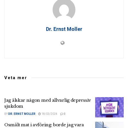
Dr. Ernst Moller
Veta mer
Jag älskar någon med allvarlig depressiv
sjukdom
BY
DR. ERNST MOLLER
18/03/2024
0
Osmält mat i avföring: borde jag vara