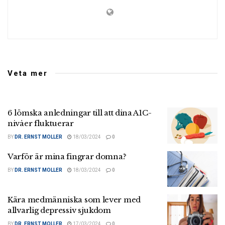
Veta mer
6 lömska anledningar till att dina A1C-
nivåer fluktuerar
BY
DR. ERNST MOLLER
18/03/2024
0
Varför är mina fingrar domna?
BY
DR. ERNST MOLLER
18/03/2024
0
Kära medmänniska som lever med
allvarlig depressiv sjukdom
BY
DR. ERNST MOLLER
17/03/2024
0