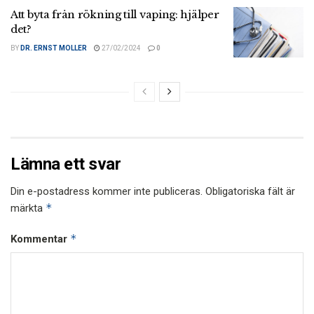
Att byta från rökning till vaping: hjälper
det?
BY
DR. ERNST MOLLER
27/02/2024
0
Lämna ett svar
Din e-postadress kommer inte publiceras.
Obligatoriska fält är
*
märkta
*
Kommentar