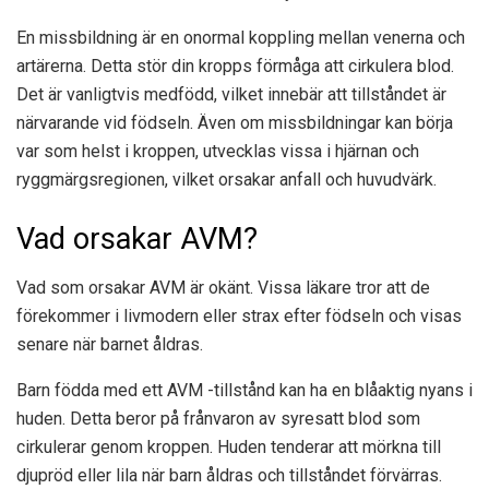
En missbildning är en onormal koppling mellan venerna och
artärerna. Detta stör din kropps förmåga att cirkulera blod.
Det är vanligtvis medfödd, vilket innebär att tillståndet är
närvarande vid födseln. Även om missbildningar kan börja
var som helst i kroppen, utvecklas vissa i hjärnan och
ryggmärgsregionen, vilket orsakar anfall och huvudvärk.
Vad orsakar AVM?
Vad som orsakar AVM är okänt. Vissa läkare tror att de
förekommer i livmodern eller strax efter födseln och visas
senare när barnet åldras.
Barn födda med ett AVM -tillstånd kan ha en blåaktig nyans i
huden. Detta beror på frånvaron av syresatt blod som
cirkulerar genom kroppen. Huden tenderar att mörkna till
djupröd eller lila när barn åldras och tillståndet förvärras.