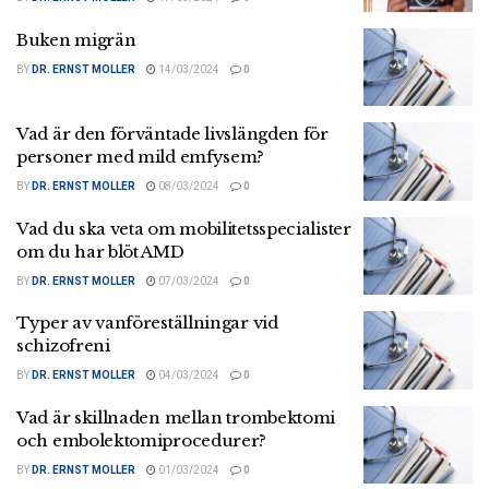
Buken migrän
BY
DR. ERNST MOLLER
14/03/2024
0
Vad är den förväntade livslängden för
personer med mild emfysem?
BY
DR. ERNST MOLLER
08/03/2024
0
Vad du ska veta om mobilitetsspecialister
om du har blöt AMD
BY
DR. ERNST MOLLER
07/03/2024
0
Typer av vanföreställningar vid
schizofreni
BY
DR. ERNST MOLLER
04/03/2024
0
Vad är skillnaden mellan trombektomi
och embolektomiprocedurer?
BY
DR. ERNST MOLLER
01/03/2024
0