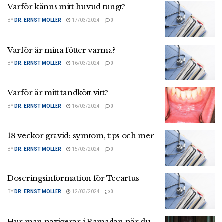
Varför känns mitt huvud tungt?
BY
DR. ERNST MOLLER
17/03/2024
0
Varför är mina fötter varma?
BY
DR. ERNST MOLLER
16/03/2024
0
Varför är mitt tandkött vitt?
BY
DR. ERNST MOLLER
16/03/2024
0
18 veckor gravid: symtom, tips och mer
BY
DR. ERNST MOLLER
15/03/2024
0
Doseringsinformation för Tecartus
BY
DR. ERNST MOLLER
12/03/2024
0
Hur man navigerar i Ramadan när du