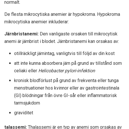
normalt.
De flesta mikrocytiska anemier är hypokroma. Hypokroma
mikrocytiska anemier inkluderar:
Järnbristanemi:
Den vanligaste orsaken till mikrocytisk
anemi är järnbrist i blodet. Järnbristanemi kan orsakas av:
otillräckligt järnintag, vanligtvis till följd av din kost
att inte kunna absorbera järn på grund av tillstånd som
celiaki eller
Helicobacter pylori-infektion
kronisk blodförlust på grund av frekventa eller tunga
menstruationer hos kvinnor eller av gastrointestinala
(GI) blödningar från övre GI-sår eller inflammatorisk
tarmsjukdom
graviditet
talassemi:
Thalassemi är en typ av anemi som orsakas av