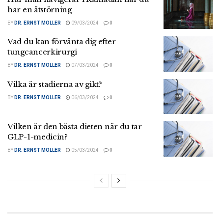
har en ätstörning
BY
DR. ERNST MOLLER
09/03/2024
0
Vad du kan förvänta dig efter
tungcancerkirurgi
BY
DR. ERNST MOLLER
07/03/2024
0
Vilka är stadierna av gikt?
BY
DR. ERNST MOLLER
06/03/2024
0
Vilken är den bästa dieten när du tar
GLP-1-medicin?
BY
DR. ERNST MOLLER
05/03/2024
0