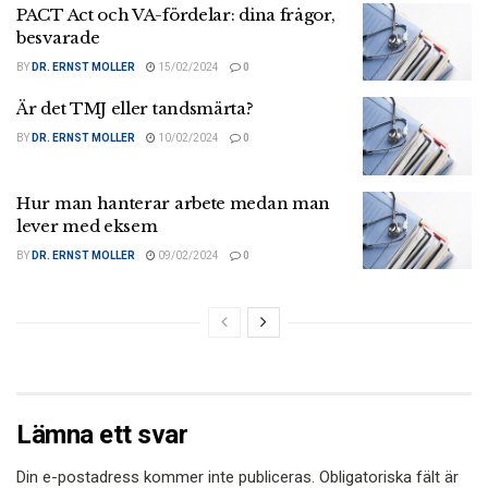
PACT Act och VA-fördelar: dina frågor,
besvarade
BY
DR. ERNST MOLLER
15/02/2024
0
Är det TMJ eller tandsmärta?
BY
DR. ERNST MOLLER
10/02/2024
0
Hur man hanterar arbete medan man
lever med eksem
BY
DR. ERNST MOLLER
09/02/2024
0
Lämna ett svar
Din e-postadress kommer inte publiceras.
Obligatoriska fält är