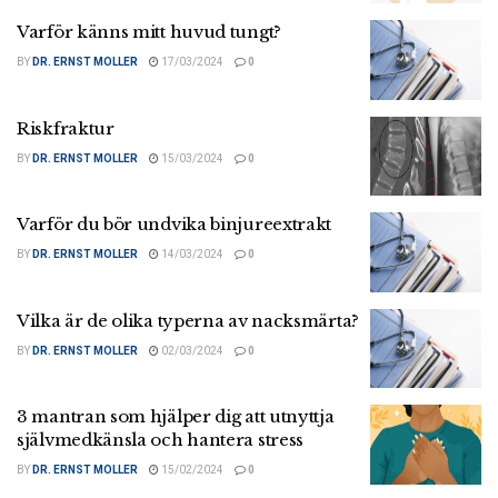
Varför känns mitt huvud tungt?
BY
DR. ERNST MOLLER
17/03/2024
0
Riskfraktur
BY
DR. ERNST MOLLER
15/03/2024
0
Varför du bör undvika binjureextrakt
BY
DR. ERNST MOLLER
14/03/2024
0
Vilka är de olika typerna av nacksmärta?
BY
DR. ERNST MOLLER
02/03/2024
0
3 mantran som hjälper dig att utnyttja
självmedkänsla och hantera stress
BY
DR. ERNST MOLLER
15/02/2024
0