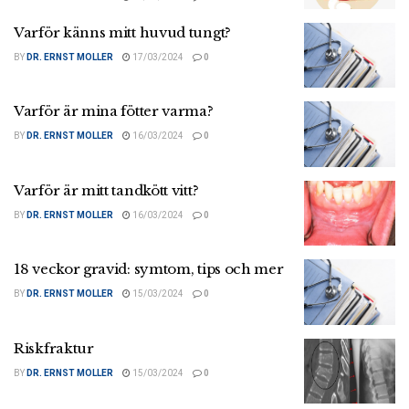
Varför känns mitt huvud tungt?
BY
DR. ERNST MOLLER
17/03/2024
0
Varför är mina fötter varma?
BY
DR. ERNST MOLLER
16/03/2024
0
Varför är mitt tandkött vitt?
BY
DR. ERNST MOLLER
16/03/2024
0
18 veckor gravid: symtom, tips och mer
BY
DR. ERNST MOLLER
15/03/2024
0
Riskfraktur
BY
DR. ERNST MOLLER
15/03/2024
0