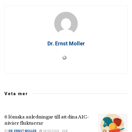
Dr. Ernst Moller
Veta mer
6 lömska anledningar till att dina A1C-
nivåer fluktuerar
BY
DR. ERNST MOLLER
18/03/2024
0