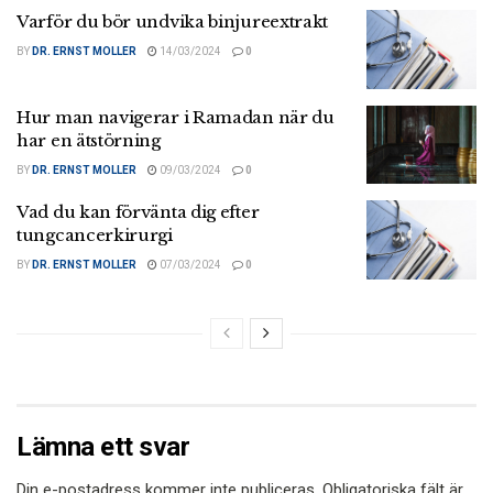
Varför du bör undvika binjureextrakt
BY
DR. ERNST MOLLER
14/03/2024
0
Hur man navigerar i Ramadan när du
har en ätstörning
BY
DR. ERNST MOLLER
09/03/2024
0
Vad du kan förvänta dig efter
tungcancerkirurgi
BY
DR. ERNST MOLLER
07/03/2024
0
Lämna ett svar
Din e-postadress kommer inte publiceras.
Obligatoriska fält är