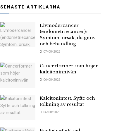
SENASTE ARTIKLARNA
Livmodercancer
(endometriecancer):
Symtom, orsak, diagnos
och behandling
07/08/2026
Cancerformer som höjer
kalcitoninnivån
06/08/2026
Kalcitonintest: Syfte och
tolkning av resultat
06/08/2026
Bigiftets effekt vid