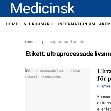
Medicinsk
HOME
SJUKDOMAR
INFORMATION OM LÄKEM
Home
Tag
ultraprocessade livsmedel
Etikett:
ultraprocessade livsm
Ultr
för 
BY
ELTON
Konsumt
glukosh
eller fe