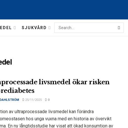
EDEL
SJUKVÅRD
edel
aprocessade livsmedel ökar risken
prediabetes
 DAHLSTRÖM
25/11/2025
0
ion av ultraprocessade livsmedel kan förändra
omeostasen hos unga vuxna med en historia av övervikt
tma. En ny långtidsstudie har visat att ökad konsumtion av