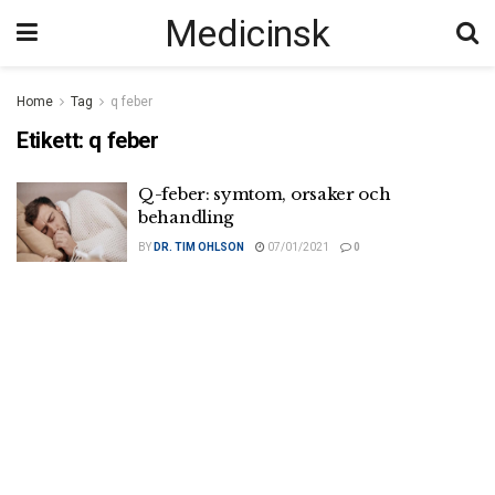
Medicinsk
Home
Tag
q feber
Etikett:
q feber
Q-feber: symtom, orsaker och
behandling
BY
DR. TIM OHLSON
07/01/2021
0