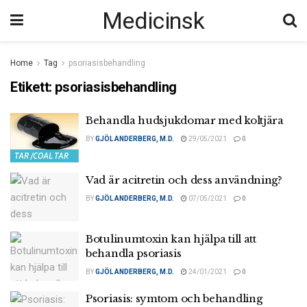
Medicinsk
Home
Tag
psoriasisbehandling
Etikett:
psoriasisbehandling
Behandla hudsjukdomar med koltjära
BY
GJÖL ANDERBERG, M.D.
29/05/2021
0
Vad är acitretin och dess användning?
BY
GJÖL ANDERBERG, M.D.
07/05/2021
0
Botulinumtoxin kan hjälpa till att
behandla psoriasis
BY
GJÖL ANDERBERG, M.D.
24/01/2021
0
Psoriasis: symtom och behandling