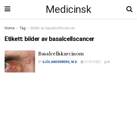
Medicinsk
Home
Tag
bilder av basalcellscancer
Etikett:
bilder av basalcellscancer
Basalcellskarcinom
BY
GJÖL ANDERBERG, M.D.
21/01/2021
0