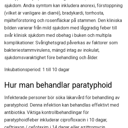
sjukdom. Andra symtom kan inkludera anorexi, förstoppning
(vilket är vanligare än diarré), bradykardi, torrhosta,
mjälteförstoring och rosenfläckar på stammen. Den kliniska
bilden varierar från mild sjukdom med låggradig feber till
svår klinisk sjukdom med obehag i buken och multipla
komplikationer. Svårighetsgrad påverkas av faktorer som
bakteriestammvirulens, mängd intag av inokulat,
sjukdomsvaraktighet före behandling och ålder.
Inkubationsperiod: 1 till 10 dagar
Hur man behandlar paratyphoid
Infekterade personer bör söka läkarvård för behandling av
paratyphoid. Denna infektion kan behandlas effektivt med
antibiotika. Viktiga kontrollbehandlingar för
paratyphoidfeber inkluderar ciprofloxacin i 10 dagar,
ceftriaxon / cefotaxim i 14 dagar eller azittromycin.