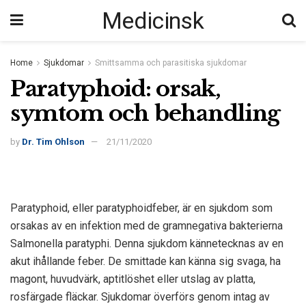
Medicinsk
Home
Sjukdomar
Smittsamma och parasitiska sjukdomar
Paratyphoid: orsak,
symtom och behandling
by
Dr. Tim Ohlson
21/11/2020
Paratyphoid, eller paratyphoidfeber, är en sjukdom som
orsakas av en infektion med de gramnegativa bakterierna
Salmonella paratyphi. Denna sjukdom kännetecknas av en
akut ihållande feber. De smittade kan känna sig svaga, ha
magont, huvudvärk, aptitlöshet eller utslag av platta,
rosfärgade fläckar. Sjukdomar överförs genom intag av