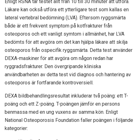
Enligt RSNA tar testet allt från 10 till 30 minuter att utföra.
Läkare kan också utföra ett ytterligare test som kallas en
lateral vertebral bedömning (LVA). Eftersom ryggsmärta
både är ett frekvent symptom på kotfrakturer från
osteoporos och ett vanligt symtom i allmänhet, har LVA
bedömts för att avgöra om det kan hjälpa läkare att skilja
osteoporos från ospecifik ryggsmärta. Detta test använder
DEXA-maskiner för att avgöra om någon redan har
ryggradsfrakturer. Den övergripande kliniska
användbarheten av detta test vid diagnos och hantering av
osteoporos är fortfarande kontroversiell.
DEXA bildbehandlingsresultat inkluderar två poäng: ett T-
poäng och ett Z-poäng. T-poängen jämför en persons
benmassa med en ung vuxens av samma kön. Enligt
National Osteoporosis Foundation faller poängen i följande
kategorier: