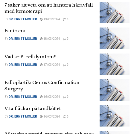
7 saker att veta om att hantera håravfall
med kemoterapi
BY
DR. ERNST MOLLER
19/03/2024
0
Fantosmi
BY
DR. ERNST MOLLER
18/03/2024
0
Vad är B-cellslymfom?
BY
DR. ERNST MOLLER
17/03/2024
0
Falloplastik: Genus Confirmation
Surgery
BY
DR. ERNST MOLLER
16/03/2024
0
Vita fläckar på tandköttet
BY
DR. ERNST MOLLER
16/03/2024
0