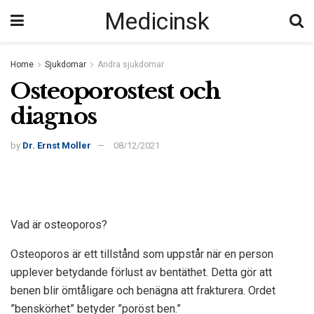
Medicinsk
Home
Sjukdomar
Andra sjukdomar
Osteoporostest och
diagnos
by
Dr. Ernst Moller
08/12/2021
Vad är osteoporos?
Osteoporos är ett tillstånd som uppstår när en person
upplever betydande förlust av bentäthet. Detta gör att
benen blir ömtåligare och benägna att frakturera. Ordet
”benskörhet” betyder ”poröst ben.”