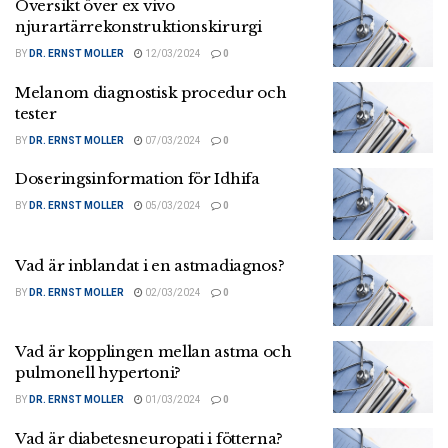
Översikt över ex vivo
njurartärrekonstruktionskirurgi
BY
DR. ERNST MOLLER
12/03/2024
0
Melanom diagnostisk procedur och
tester
BY
DR. ERNST MOLLER
07/03/2024
0
Doseringsinformation för Idhifa
BY
DR. ERNST MOLLER
05/03/2024
0
Vad är inblandat i en astmadiagnos?
BY
DR. ERNST MOLLER
02/03/2024
0
Vad är kopplingen mellan astma och
pulmonell hypertoni?
BY
DR. ERNST MOLLER
01/03/2024
0
Vad är diabetesneuropati i fötterna?