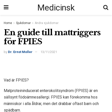
Medicinsk
Home
Sjukdomar
Andra sjukdomar
En guide till mattriggers
för FPIES
by
Dr. Ernst Moller
13/11/2021
Vad är FPIES?
Matproteininducerat enterokolitsyndrom (FPIES) är en
sällsynt födoämnesallergi. FPIES kan förekomma hos
människor i alla åldrar, men det drabbar oftast barn och
spädbarn.