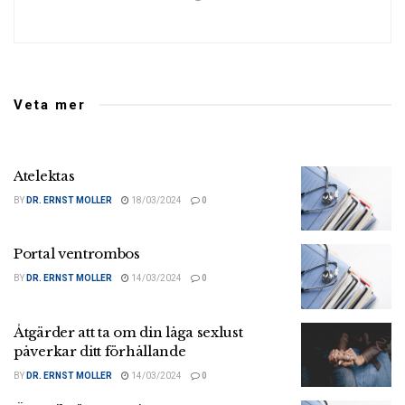
Veta mer
Atelektas
BY
DR. ERNST MOLLER
18/03/2024
0
Portal ventrombos
BY
DR. ERNST MOLLER
14/03/2024
0
Åtgärder att ta om din låga sexlust
påverkar ditt förhållande
BY
DR. ERNST MOLLER
14/03/2024
0