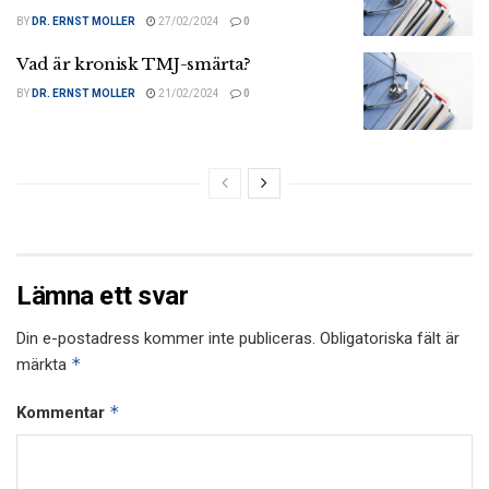
BY
DR. ERNST MOLLER
27/02/2024
0
Vad är kronisk TMJ-smärta?
BY
DR. ERNST MOLLER
21/02/2024
0
Lämna ett svar
Din e-postadress kommer inte publiceras.
Obligatoriska fält är
*
märkta
*
Kommentar