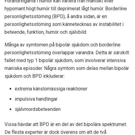
Förändringarna i humör kan variera från maniskt eller
hypomant högt humör till deprimerat lågt humör. Borderline
personlighetsstörning (BPD), å andra sidan, är en
personlighetsstörning som kännetecknas av instabilitet i
beteende, funktion, humör och självbild.
Många av symtomen på bipolär sjukdom och borderline
personlighetsstörning överlappar varandra. Detta är särskilt
fallet med typ 1 bipolär sjukdom, som involverar intensiva
maniska episoder. Några symtom som delas mellan bipolär
sjukdom och BPD inkluderar:
extrema känslomässiga reaktioner
impulsiva handlingar
självmordsbeteenden
Vissa hävdar att BPD är en del av det bipolära spektrumet.
De flesta experter är dock överens om att de två