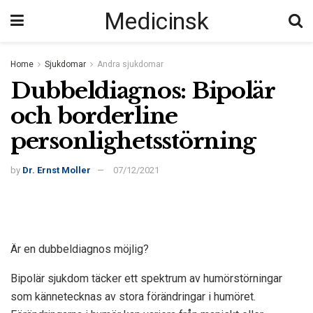
Medicinsk
Home
Sjukdomar
Andra sjukdomar
Dubbeldiagnos: Bipolär
och borderline
personlighetsstörning
by
Dr. Ernst Moller
07/12/2021
Är en dubbeldiagnos möjlig?
Bipolär sjukdom täcker ett spektrum av humörstörningar
som kännetecknas av stora förändringar i humöret.