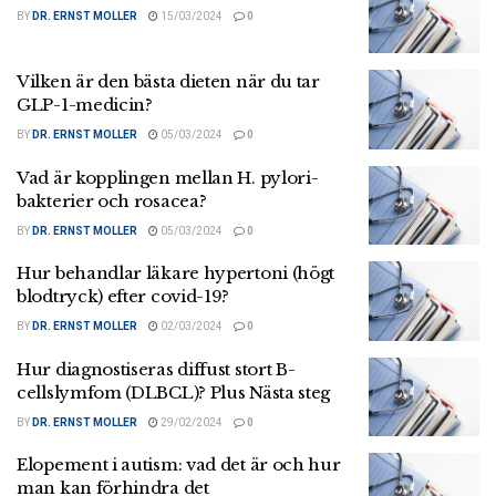
BY
DR. ERNST MOLLER
15/03/2024
0
Vilken är den bästa dieten när du tar
GLP-1-medicin?
BY
DR. ERNST MOLLER
05/03/2024
0
Vad är kopplingen mellan H. pylori-
bakterier och rosacea?
BY
DR. ERNST MOLLER
05/03/2024
0
Hur behandlar läkare hypertoni (högt
blodtryck) efter covid-19?
BY
DR. ERNST MOLLER
02/03/2024
0
Hur diagnostiseras diffust stort B-
cellslymfom (DLBCL)? Plus Nästa steg
BY
DR. ERNST MOLLER
29/02/2024
0
Elopement i autism: vad det är och hur
man kan förhindra det