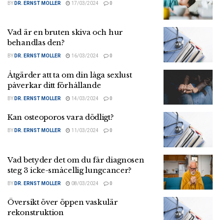
BY
DR. ERNST MOLLER
17/03/2024
0
Vad är en bruten skiva och hur
behandlas den?
BY
DR. ERNST MOLLER
16/03/2024
0
Åtgärder att ta om din låga sexlust
påverkar ditt förhållande
BY
DR. ERNST MOLLER
14/03/2024
0
Kan osteoporos vara dödligt?
BY
DR. ERNST MOLLER
11/03/2024
0
Vad betyder det om du får diagnosen
steg 3 icke-småcellig lungcancer?
BY
DR. ERNST MOLLER
08/03/2024
0
Översikt över öppen vaskulär
rekonstruktion