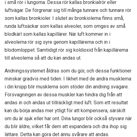
i små rör i lungorna. Dessa rör kallas bronkialrör eller
luftvägar. De förgrenar sig till många tunnare och tunnare rör
som kallas bronkioler. I slutet av bronkiolerna finns små,
runda luftsäckar som kallas alveoler, som omges av små
blodkärl som kallas kapillärer. När luft kommer in i
alveolerna rör sig syre genom kapillärerna och in i
blodomloppet. Samtidigt rör sig koldioxid från kapillärerna
till alveolerna så att du kan andas ut.
Andningssystemet åldras som du gör, och dessa funktioner
minskar gradvis med tiden. I likhet med de andra musklerna
i din kropp blir musklerna som stöder din andning svagare.
Försvagningen av dessa muskler kan hindra dig från att
andas in och andas ut tillräckligt med luft. Som ett resultat
kan du börja andas mer ytligt för att kompensera, särskilt
om du är sjuk eller har ont. Dina lungor blir också styvare när
du blir äldre, vilket får dem att expandera och dra ihop sig
lättare. Detta kan göra det ännu svårare att andas.