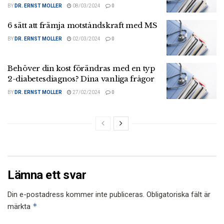
BY
DR. ERNST MOLLER
08/03/2024
0
6 sätt att främja motståndskraft med MS
BY
DR. ERNST MOLLER
02/03/2024
0
Behöver din kost förändras med en typ
2-diabetesdiagnos? Dina vanliga frågor
BY
DR. ERNST MOLLER
27/02/2024
0
Lämna ett svar
Din e-postadress kommer inte publiceras.
Obligatoriska fält är
*
märkta