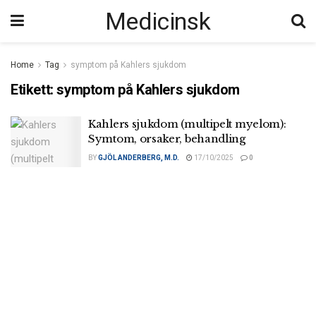
Medicinsk
Home
Tag
symptom på Kahlers sjukdom
Etikett:
symptom på Kahlers sjukdom
Kahlers sjukdom (multipelt myelom):
Symtom, orsaker, behandling
BY
GJÖL ANDERBERG, M.D.
17/10/2025
0