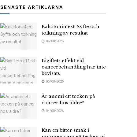
SENASTE ARTIKLARNA
Kalcitonintest: Syfte och
tolkning av resultat
06/08/2026
Bigiftets effekt vid
cancerbehandling har inte
bevisats
05/08/2026
Är anemi ett tecken på
cancer hos äldre?
04/08/2026
Kan en bitter smak i
munnen vara ett tecken på