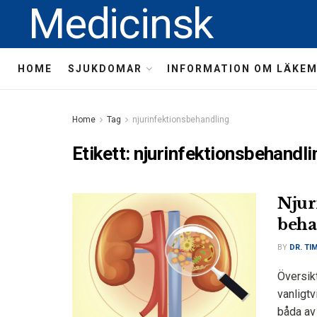
Medicinsk
HOME
SJUKDOMAR
INFORMATION OM LÄKE
Home
Tag
njurinfektionsbehandling
Etikett:
njurinfektionsbehandli
Njur
beha
BY
DR. TI
Översikt
vanligtv
båda av 