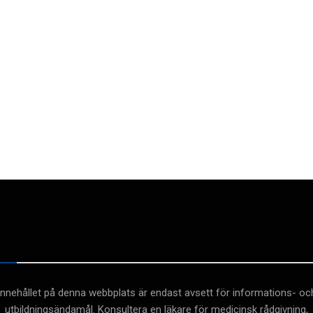
Medicinsk
Innehållet på denna webbplats är endast avsett för informations- oc
utbildningsändamål. Konsultera en läkare för medicinsk rådgivning,