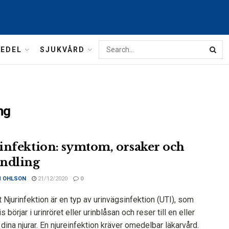
MEDEL
SJUKVÅRD
ng
infektion: symtom, orsaker och
ndling
M OHLSON
21/12/2020
0
 Njurinfektion är en typ av urinvägsinfektion (UTI), som
is börjar i urinröret eller urinblåsan och reser till en eller
dina njurar. En njureinfektion kräver omedelbar läkarvård.