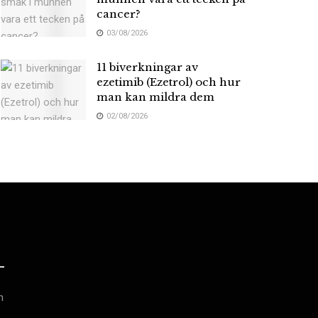
cancer?
03/08/2026
11 biverkningar av
ezetimib (Ezetrol) och hur
man kan mildra dem
02/08/2026
h