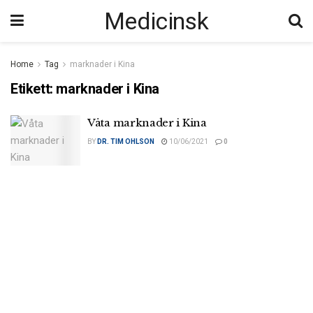
Medicinsk
Home
Tag
marknader i Kina
Etikett:
marknader i Kina
Våta marknader i Kina
BY
DR. TIM OHLSON
10/06/2021
0