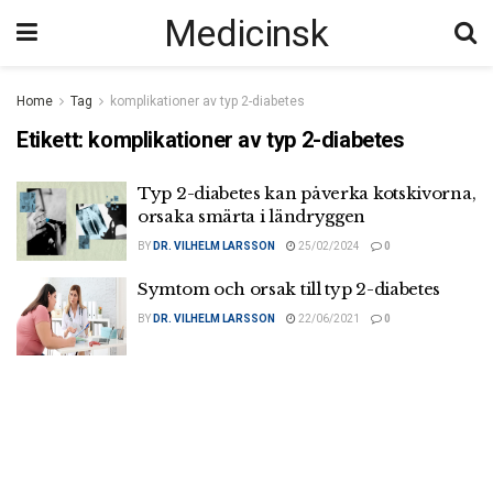
Medicinsk
Home
Tag
komplikationer av typ 2-diabetes
Etikett:
komplikationer av typ 2-diabetes
Typ 2-diabetes kan påverka kotskivorna,
orsaka smärta i ländryggen
BY
DR. VILHELM LARSSON
25/02/2024
0
Symtom och orsak till typ 2-diabetes
BY
DR. VILHELM LARSSON
22/06/2021
0