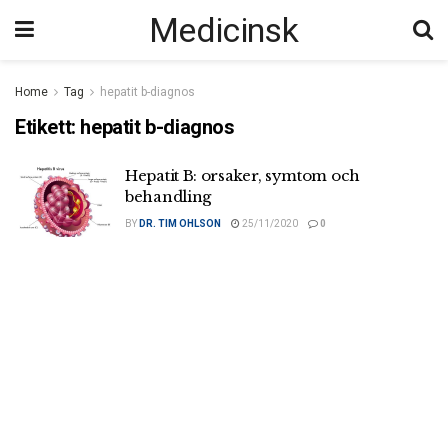
Medicinsk
Home
Tag
hepatit b-diagnos
Etikett:
hepatit b-diagnos
Hepatit B: orsaker, symtom och
behandling
BY
DR. TIM OHLSON
25/11/2020
0