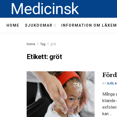
Medicinsk
HOME
SJUKDOMAR
INFORMATION OM LÄKEM
Home
Tag
gröt
Etikett:
gröt
Förd
BY
GJÖL A
Många a
kliande 
exfolier
kan ...