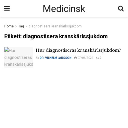
Medicinsk
Home
Tag
diagnostisera kranskärlssjukdom
Etikett:
diagnostisera kranskärlssjukdom
Hur diagnostiseras kranskärlssjukdom?
BY
DR. VILHELM LARSSON
07/06/2021
0