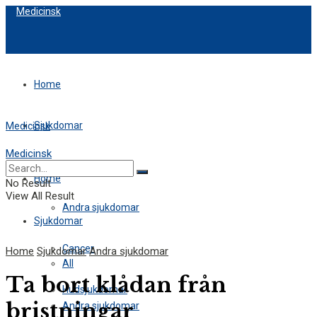
Medicinsk
Home
Sjukdomar
Medicinsk
Medicinsk
All
Home
No Result
View All Result
Andra sjukdomar
Sjukdomar
Cancer
Home
Sjukdomar
Andra sjukdomar
All
Ta bort klådan från
Hudsjukdomar
bristningar
Andra sjukdomar