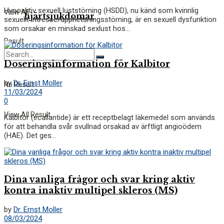
Hypoaktiv sexuell luststörning (HSDD), nu känd som kvinnlig
View All
hjärtsjukdomar
sexuellt intresse/upphetsningsstörning, är en sexuell dysfunktion
som orsakar en minskad sexlust hos...
Result
Doseringsinformation för Kalbitor
by
Dr. Ernst Moller
No Result
11/03/2024
0
View All Result
Kalbitor (ecallantide) är ett receptbelagt läkemedel som används
för att behandla svår svullnad orsakad av ärftligt angioödem
(HAE). Det ges...
Dina vanliga frågor och svar kring aktiv
kontra inaktiv multipel skleros (MS)
by
Dr. Ernst Moller
08/03/2024