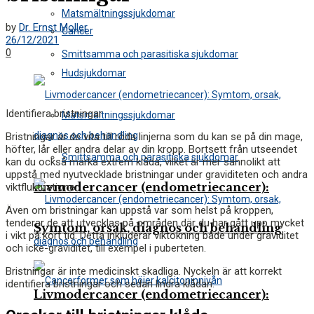
Matsmältningssjukdomar
by
Dr. Ernst Moller
Cancer
26/12/2021
0
Smittsamma och parasitiska sjukdomar
Hudsjukdomar
Identifiera bristningar
Matsmältningssjukdomar
Bristningar är de vita till röda linjerna som du kan se på din mage,
höfter, lår eller andra delar av din kropp. Bortsett från utseendet
Smittsamma och parasitiska sjukdomar
kan du också märka extrem klåda, vilket är mer sannolikt att
uppstå med nyutvecklade bristningar under graviditeten och andra
Livmodercancer (endometriecancer):
viktfluktuationer.
Även om bristningar kan uppstå var som helst på kroppen,
tenderar de att utvecklas på områden där du har gått upp mycket
Symtom, orsak, diagnos och behandling
i vikt på kort tid. Detta inkluderar viktökning både under graviditet
och icke-graviditet, till exempel i puberteten.
Bristningar är inte medicinskt skadliga. Nyckeln är att korrekt
identifiera bristningar och sedan lindra klådan.
Livmodercancer (endometriecancer):