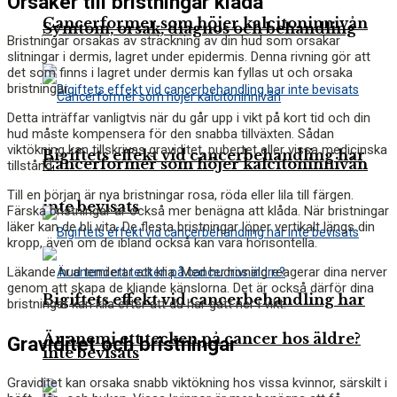
Orsaker till bristningar klåda
Cancerformer som höjer kalcitoninnivån
Symtom, orsak, diagnos och behandling
Bristningar orsakas av sträckning av din hud som orsakar
slitningar i dermis, lagret under epidermis. Denna rivning gör att
det som finns i lagret under dermis kan fyllas ut och orsaka
bristningar.
Detta inträffar vanligtvis när du går upp i vikt på kort tid och din
hud måste kompensera för den snabba tillväxten. Sådan
viktökning kan tillskrivas graviditet, pubertet eller vissa medicinska
Bigiftets effekt vid cancerbehandling har
Cancerformer som höjer kalcitoninnivån
tillstånd.
Till en början är nya bristningar rosa, röda eller lila till färgen.
inte bevisats
Färska bristningar är också mer benägna att klåda. När bristningar
läker kan de bli vita. De flesta bristningar löper vertikalt längs din
kropp, även om de ibland också kan vara horisontella.
Läkande hud tenderar att klia. Med hudrivning reagerar dina nerver
genom att skapa de kliande känslorna. Det är också därför dina
Bigiftets effekt vid cancerbehandling har
bristningar kan klia efter att du har gått ner i vikt.
Är anemi ett tecken på cancer hos äldre?
Graviditet och bristningar
inte bevisats
Graviditet kan orsaka snabb viktökning hos vissa kvinnor, särskilt i