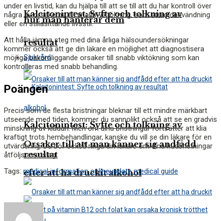
under en livstid, kan du hjälpa till att se till att du har kontroll över
Kalcitonintest: Syfte och tolkning av
några av orsakerna till snabb viktökning, som steroidanvändning
hur man hanterar dem
eller en stillasittande livsstil.
Att hålla jämna steg med dina årliga hälsoundersökningar
resultat
kommer också att ge din läkare en möjlighet att diagnostisera
Sjukvård
möjliga bakomliggande orsaker till snabb viktökning som kan
kontrolleras med snabb behandling.
Poängen
Precis som de flesta bristningar bleknar till ett mindre märkbart
utseende med tiden, kommer du sannolikt också att se en gradvis
Kalcitonintest: Syfte och tolkning av
minskning av klådan. Men om dina bristningar fortsätter att klia
kraftigt trots hembehandlingar, kanske du vill se din läkare för en
Orsaker till att man känner sig andfådd
utvärdering. Du bör också ringa din läkare om dina hudbristningar
resultat
åtföljs av utslag.
Tags:
medical information online
update medical guide
efter att ha druckit alkohol