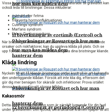
Vissa medicinska tillstånd som inte är relaterade till graviditet kan
hur man kan mildra dem
också leda till bristningar. Dessa inkluderar:
övervikt eller fetma
frekventa hormonfluktuationer
Cushings syndrom
Marfans syndrom
Ehlers-Danlos syndrom
11 biverkningar av ezetimib (Ezetrol) och
9 biverkningar av Rosuzet och hur man
När bristningar utvecklas och läker med någon av ovanstående
orsaker och riskfaktorer, kan du uppleva klåda på plats. Och se
hur man kan mildra dem
upp för torr hud, eftersom detta kan göra dina bristningar kliande.
hanterar dem
Klåda lindring
Nyckeln till att få kliande bristningar under kontroll är att behandla
den underliggande klådan. Försök att inte klia dig, eftersom det
gör dig mer benägen för skärsår och infektioner. Prova istället
dessa huskurer för att stoppa klådan.
9 biverkningar av Rosuzet och hur man
Kakaosmör
hanterar dem
Detta är en hembehandling som är särskilt lugnande för din hud
12 biverkningar av perindopril (Coversyl)
under graviditeten. Den tjocka, ultrafuktande krämen hjälper till att