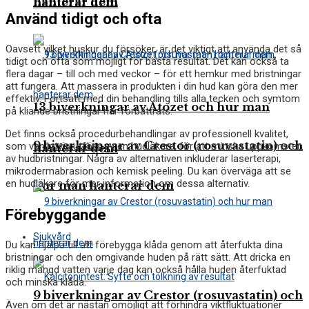
hanterar dem
hanterar dem
Använd tidigt och ofta
Oavsett vilket huskur du försöker, är det viktigt att använda det så
tidigt och ofta som möjligt för bästa resultat. Det kan också ta
flera dagar – till och med veckor – för ett hemkur med bristningar
att fungera. Att massera in produkten i din hud kan göra den mer
effektiv. Fortsätt med din behandling tills alla tecken och symtom
13 biverkningar av Atozet och hur man
på kliande bristningar har förbättrats.
Det finns också procedurbehandlingar av professionell kvalitet,
9 biverkningar av Crestor (rosuvastatin) och
som vanligtvis utförs av en hudläkare, för att minska uppkomsten
hanterar dem
av hudbristningar. Några av alternativen inkluderar laserterapi,
mikrodermabrasion och kemisk peeling. Du kan överväga att se
en hudläkare för mer information om dessa alternativ.
hur man hanterar dem
Förebyggande
Sjukvård
Du kan hjälpa till att förebygga klåda genom att återfukta dina
bristningar och den omgivande huden på rätt sätt. Att dricka en
riklig mängd vatten varje dag kan också hålla huden återfuktad
och minska klåda.
9 biverkningar av Crestor (rosuvastatin) och
Även om det är nästan omöjligt att förhindra viktfluktuationer