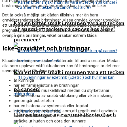
höft-, lår- och buken. Vissa kvinnor är mer benägna att få
bristningar i dessa områden, och de kan klia när de läker.
Det är också möjligt att klådan tillskrivs mer än bara
graviditetsrelaterade bristningar. Vissa gravida kvinnor utvecklar
Kan en bitter smak i munnen vara ett tecken
ett utslag som kallas pruritiska urticarial papules and plaques of
Är anemi ett tecken på cancer hos äldre?
pregnancy (PUPPP). I vissa fall kan PUPPP utvecklas direkt
ovanpå dina bristningar, vilket orsakar extrem klåda.
på cancer?
Icke-graviditet och bristningar
Kliande bristningar är också relaterade till andra orsaker. Medan
Information om läkemedel
alla som upplever viktfluktuationer kan få bristningar, är det mer
sannolikt att du får dem om du:
Kan en bitter smak i munnen vara ett tecken
är kvinnliga
har en familjehistoria av bristningar
på cancer?
uppleva snabb muskeltillväxt medan du styrketränar
har en historia av snabb viktökning eller viktminskning
genomgår puberteten
har en historia av systemisk eller topikal
kortikosteroidanvändning, som att regelbundet använda
Information om läkemedel
11 biverkningar av ezetimib (Ezetrol) och
lokalt hydrokortison på din hud, eftersom dessa kan
sträcka ut huden och göra den tunnare