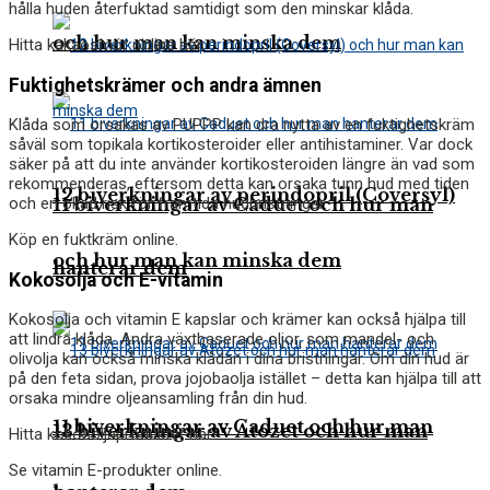
hålla huden återfuktad samtidigt som den minskar klåda.
och hur man kan minska dem
Hitta kakaosmör online här.
Fuktighetskrämer och andra ämnen
Klåda som orsakas av PUPPP kan dra nytta av en fuktighetskräm
såväl som topikala kortikosteroider eller antihistaminer. Var dock
säker på att du inte använder kortikosteroiden längre än vad som
rekommenderas, eftersom detta kan orsaka tunn hud med tiden
12 biverkningar av perindopril (Coversyl)
och en ökad risk för framtida hudbristningar.
11 biverkningar av Caduet och hur man
Köp en fuktkräm online.
och hur man kan minska dem
hanterar dem
Kokosolja och E-vitamin
Kokosolja och vitamin E kapslar och krämer kan också hjälpa till
att lindra klåda. Andra växtbaserade oljor, som mandel- och
olivolja kan också minska klådan i dina bristningar. Om din hud är
på den feta sidan, prova jojobaolja istället – detta kan hjälpa till att
orsaka mindre oljeansamling från din hud.
11 biverkningar av Caduet och hur man
13 biverkningar av Atozet och hur man
Hitta kokosoljaprodukter här.
Se vitamin E-produkter online.