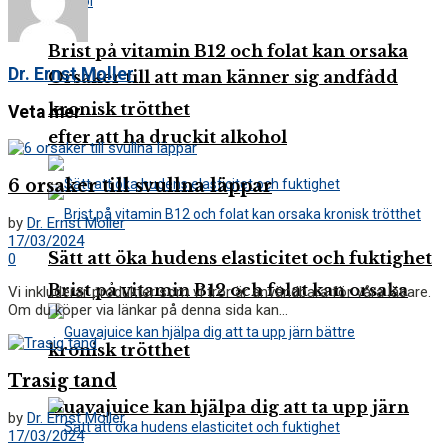
Brist på vitamin B12 och folat kan orsaka
Dr. Ernst Moller
Orsaker till att man känner sig andfådd
kronisk trötthet
Veta mer
efter att ha druckit alkohol
6 orsaker till svullna läppar
by
Dr. Ernst Moller
17/03/2024
Sätt att öka hudens elasticitet och fuktighet
0
Brist på vitamin B12 och folat kan orsaka
Vi inkluderar produkter som vi tror är användbara för våra läsare.
Om du köper via länkar på denna sida kan...
kronisk trötthet
Trasig tand
Guavajuice kan hjälpa dig att ta upp järn
by
Dr. Ernst Moller
17/03/2024