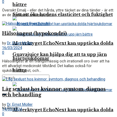
0
bättre
Översikt Emalj - eller det hårda, yttre täcket av dina tänder - är ett
Sätt att öka hudens elasticitet och fuktighet
av de starkaste ämnena i din...
Hälsoångest (hypokondri)
AI-verktyget EchoNext kan upptäcka dolda
by
Dr. Ernst Moller
16/03/2024
0
Guavajuice kan hjälpa dig att ta upp järn
hjärtsjukdomar
Hälsoångest är en tvångsmässig och irrationell oro över att ha
ett allvarligt medicinskt tillstånd. Det kallas också för
bättre
sjukdomsångest, och...
Låg sexlust hos kvinnor: symtom, diagnos
och behandling
by
Dr. Ernst Moller
No Result
14/03/2024
AI-verktyget EchoNext kan upptäcka dolda
0