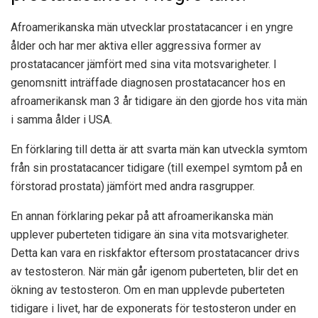
Afroamerikanska män utvecklar prostatacancer i en yngre
ålder och har mer aktiva eller aggressiva former av
prostatacancer jämfört med sina vita motsvarigheter. I
genomsnitt inträffade diagnosen prostatacancer hos en
afroamerikansk man 3 år tidigare än den gjorde hos vita män
i samma ålder i USA.
En förklaring till detta är att svarta män kan utveckla symtom
från sin prostatacancer tidigare (till exempel symtom på en
förstorad prostata) jämfört med andra rasgrupper.
En annan förklaring pekar på att afroamerikanska män
upplever puberteten tidigare än sina vita motsvarigheter.
Detta kan vara en riskfaktor eftersom prostatacancer drivs
av testosteron. När män går igenom puberteten, blir det en
ökning av testosteron. Om en man upplevde puberteten
tidigare i livet, har de exponerats för testosteron under en