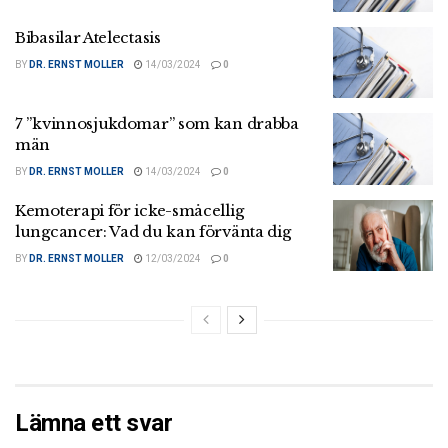
Bibasilar Atelectasis
BY
DR. ERNST MOLLER
14/03/2024
0
7 ”kvinnosjukdomar” som kan drabba
män
BY
DR. ERNST MOLLER
14/03/2024
0
Kemoterapi för icke-småcellig
lungcancer: Vad du kan förvänta dig
BY
DR. ERNST MOLLER
12/03/2024
0
Lämna ett svar