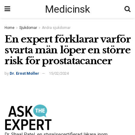
Medicinsk
Home
Sjukdomar
Andra sjukdomar
En expert förklarar varför
svarta män löper en större
risk för prostatacancer
by
Dr. Ernst Moller
15/02/2024
Dr. Shaal Patel, en styrelsecertifierad läkare inom