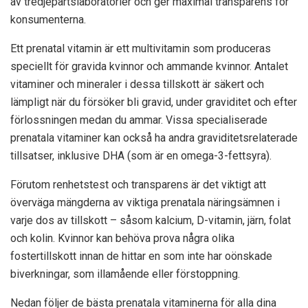
av tredjepartslaboratorier och ger maximal transparens för
konsumenterna.
Ett prenatal vitamin är ett multivitamin som produceras
speciellt för gravida kvinnor och ammande kvinnor. Antalet
vitaminer och mineraler i dessa tillskott är säkert och
lämpligt när du försöker bli gravid, under graviditet och efter
förlossningen medan du ammar. Vissa specialiserade
prenatala vitaminer kan också ha andra graviditetsrelaterade
tillsatser, inklusive DHA (som är en omega-3-fettsyra).
Förutom renhetstest och transparens är det viktigt att
överväga mängderna av viktiga prenatala näringsämnen i
varje dos av tillskott – såsom kalcium, D-vitamin, järn, folat
och kolin. Kvinnor kan behöva prova några olika
fostertillskott innan de hittar en som inte har oönskade
biverkningar, som illamående eller förstoppning.
Nedan följer de bästa prenatala vitaminerna för alla dina