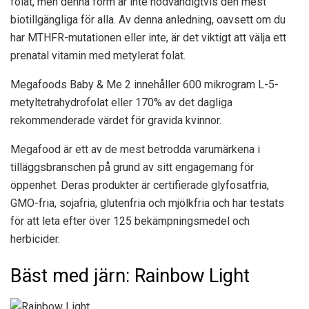
folat, men denna form är inte nödvändigtvis den mest
biotillgängliga för alla. Av denna anledning, oavsett om du
har MTHFR-mutationen eller inte, är det viktigt att välja ett
prenatal vitamin med metylerat folat.
Megafoods Baby & Me 2 innehåller 600 mikrogram L-5-
metyltetrahydrofolat eller 170% av det dagliga
rekommenderade värdet för gravida kvinnor.
Megafood är ett av de mest betrodda varumärkena i
tilläggsbranschen på grund av sitt engagemang för
öppenhet. Deras produkter är certifierade glyfosatfria,
GMO-fria, sojafria, glutenfria och mjölkfria och har testats
för att leta efter över 125 bekämpningsmedel och
herbicider.
Bäst med järn: Rainbow Light