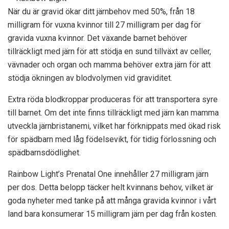
När du är gravid ökar ditt järnbehov med 50%, från 18
milligram för vuxna kvinnor till 27 milligram per dag för
gravida vuxna kvinnor. Det växande barnet behöver
tillräckligt med järn för att stödja en sund tillväxt av celler,
vävnader och organ och mamma behöver extra järn för att
stödja ökningen av blodvolymen vid graviditet.
Extra röda blodkroppar produceras för att transportera syre
till barnet. Om det inte finns tillräckligt med järn kan mamma
utveckla järnbristanemi, vilket har förknippats med ökad risk
för spädbarn med låg födelsevikt, för tidig förlossning och
spädbarnsdödlighet.
Rainbow Light’s Prenatal One innehåller 27 milligram järn
per dos. Detta belopp täcker helt kvinnans behov, vilket är
goda nyheter med tanke på att många gravida kvinnor i vårt
land bara konsumerar 15 milligram järn per dag från kosten.