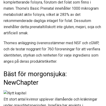
kompletterande folsyra, förutom det folat som finns i
maten. Thorne’s Basic Prenatal innehåller 1000 mikrogram
metaboliskt aktiv folsyra, vilket är 283% av det
rekommenderade dagliga intaget för folat. Dessutom
innehåller detta prenataltillskott inte gluten, mejeri, soja och
artificiell smak.
Thornes anläggning överensstämmer med NSF och cGMP,
och de testar noggrant för 760 föroreningar för att verifiera
identiteten, styrkan och renheten för varje ingrediens som
anges på deras produktetiketter.
Bäst för morgonsjuka:
NewChapter
Ett stort antal kvinnor upplever illamående och kräkningar
under graviditetsperioden. Ingefära har använts i