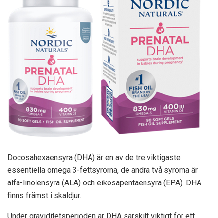
Docosahexaensyra (DHA) är en av de tre viktigaste
essentiella omega 3-fettsyrorna, de andra två syrorna är
alfa-linolensyra (ALA) och eikosapentaensyra (EPA). DHA
finns främst i skaldjur.
Under graviditetsperioden är DHA särskilt viktigt för ett