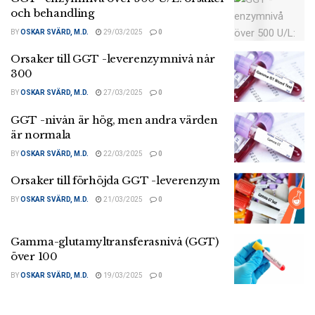
och behandling
BY
OSKAR SVÄRD, M.D.
29/03/2025
0
Orsaker till GGT -leverenzymnivå når
300
BY
OSKAR SVÄRD, M.D.
27/03/2025
0
GGT -nivån är hög, men andra värden
är normala
BY
OSKAR SVÄRD, M.D.
22/03/2025
0
Orsaker till förhöjda GGT -leverenzym
BY
OSKAR SVÄRD, M.D.
21/03/2025
0
Gamma-glutamyltransferasnivå (GGT)
över 100
BY
OSKAR SVÄRD, M.D.
19/03/2025
0