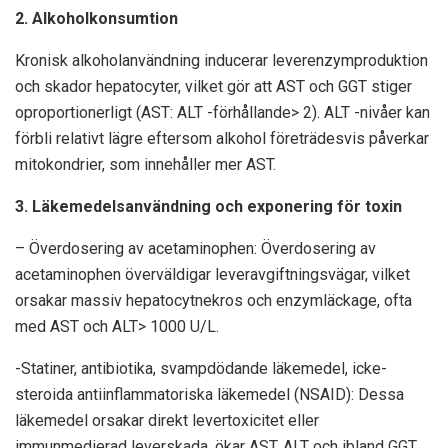
2. Alkoholkonsumtion
Kronisk alkoholanvändning inducerar leverenzymproduktion
och skador hepatocyter, vilket gör att AST och GGT stiger
oproportionerligt (AST: ALT -förhållande> 2). ALT -nivåer kan
förbli relativt lägre eftersom alkohol företrädesvis påverkar
mitokondrier, som innehåller mer AST.
3. Läkemedelsanvändning och exponering för toxin
– Överdosering av acetaminophen: Överdosering av
acetaminophen överväldigar leveravgiftningsvägar, vilket
orsakar massiv hepatocytnekros och enzymläckage, ofta
med AST och ALT> 1000 U/L.
-Statiner, antibiotika, svampdödande läkemedel, icke-
steroida antiinflammatoriska läkemedel (NSAID): Dessa
läkemedel orsakar direkt levertoxicitet eller
immunmedierad leverskada, ökar AST, ALT och ibland GGT