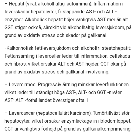
– Hepatit (viral, alkoholhaltig, autoimmun): Inflammation i
leverskador hepatocyter, frisläppande AST- och ALT -
enzymer. Alkoholisk hepatit höjer vanligtvis AST mer än alt.
GGT stiger också, särskilt vid alkoholhaltig leversjukdom, på
grund av oxidativ stress och skador på gallkanal.
-Kalkonholisk fettleversjukdom och alkoholfri steatohepatit:
Fettansamling i leverceller leder till inflammation, cellskada
och fibros, vilket orsakar ALT och AST-höjder. GGT ökar på
grund av oxidativ stress och gallkanal involvering.
– Levercirrhos: Progressiv ärrning minskar leverfunktionen,
vilket leder till ständigt höga AST-, ALT- och GGT -nivåer.
AST: ALT -förhållandet överstiger ofta 1.
– Levercancer (hepatocellulärt karcinom): Tumörtillväxt stör
hepatocyter, vilket orsakar enzymläckage in i blodomloppet.
GGT är vanligtvis förhöjd på grund av gallkanalkomprimering.