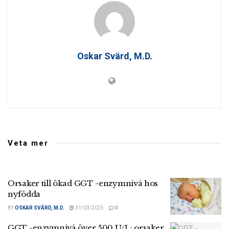
Oskar Svärd, M.D.
Veta mer
Orsaker till ökad GGT -enzymnivå hos
nyfödda
BY
OSKAR SVÄRD, M.D.
31/03/2025
0
GGT -enzymnivå över 500 U/L: orsaker