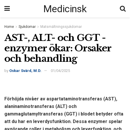
Medicinsk
Home
Sjukdomar
Matsmältningssjukdomar
AST-, ALT- och GGT -
enzymer ökar: Orsaker
och behandling
by
Oskar Svärd, M.D.
01/04/2025
Förhöjda nivåer av aspartataminotransferas (AST),
alaninaminotransferas (ALT) och
gammaglutamyltransferas (GGT) i blodet betyder ofta
att du har en leverdysfunktion. Dessa enzymer spelar
avgörande roller i metabolism och leverfunktion, och