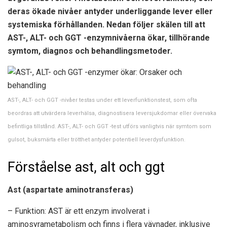
deras ökade nivåer antyder underliggande lever eller
systemiska förhållanden. Nedan följer skälen till att
AST-, ALT- och GGT -enzymnivåerna ökar, tillhörande
symtom, diagnos och behandlingsmetoder.
AST-, ALT- och GGT -nivåer testas under ett leverfunktionstest, som ofta
beordras att utvärdera leverhälsa, diagnostisera leversjukdomar eller övervaka
befintliga tillstånd. AST-, ALT- och GGT -test utförs vanligtvis när symtom som
gulsot, buksmärta eller trötthet antyder potentiell leverdysfunktion.
Förståelse ast, alt och ggt
Ast (aspartate aminotransferas)
– Funktion: AST är ett enzym involverat i
aminosyrametabolism och finns i flera vävnader, inklusive