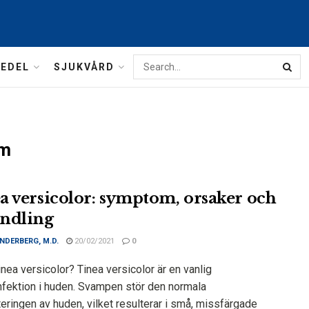
MEDEL
SJUKVÅRD
om
a versicolor: symptom, orsaker och
ndling
NDERBERG, M.D.
20/02/2021
0
inea versicolor? Tinea versicolor är en vanlig
fektion i huden. Svampen stör den normala
eringen av huden, vilket resulterar i små, missfärgade