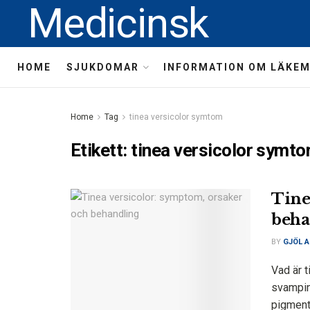
Medicinsk
HOME
SJUKDOMAR
INFORMATION OM LÄKE
Home
Tag
tinea versicolor symtom
Etikett:
tinea versicolor symt
Tine
beha
BY
GJÖL A
Vad är t
svampin
pigment