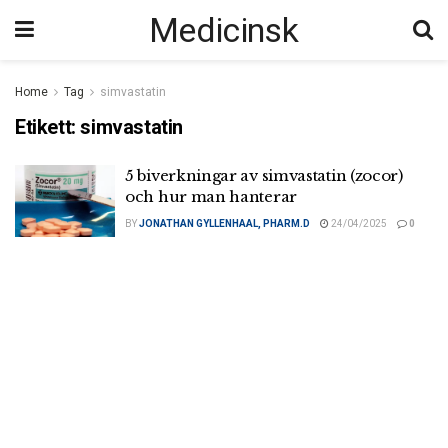
Medicinsk
Home
Tag
simvastatin
Etikett:
simvastatin
5 biverkningar av simvastatin (zocor)
och hur man hanterar
BY
JONATHAN GYLLENHAAL, PHARM.D
24/04/2025
0