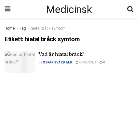
Medicinsk
Home
Tag
hiatal bråck symtom
Etikett:
hiatal bråck symtom
Vad är hiatal bråck?
BY
OSKAR SVÄRD, M.D.
04/05/2021
0