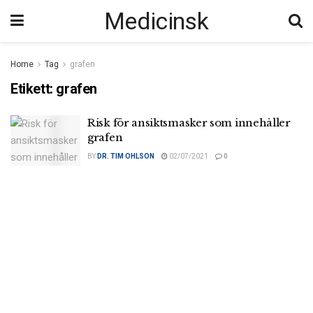
Medicinsk
Home
Tag
grafen
Etikett:
grafen
Risk för ansiktsmasker som innehåller
grafen
BY
DR. TIM OHLSON
02/07/2021
0