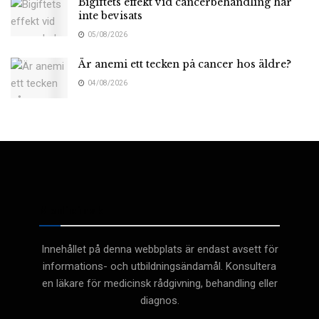
Bigiftets effekt vid cancerbehandling har
inte bevisats
05/08/2026
Är anemi ett tecken på cancer hos äldre?
04/08/2026
Medicinsk
Innehållet på denna webbplats är endast avsett för
informations- och utbildningsändamål. Konsultera
en läkare för medicinsk rådgivning, behandling eller
diagnos.