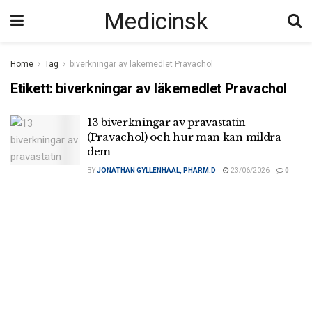
Medicinsk
Home
Tag
biverkningar av läkemedlet Pravachol
Etikett:
biverkningar av läkemedlet Pravachol
13 biverkningar av pravastatin
(Pravachol) och hur man kan mildra
dem
BY
JONATHAN GYLLENHAAL, PHARM.D
23/06/2026
0