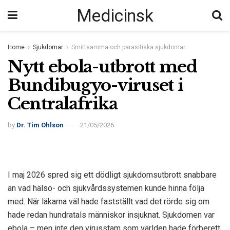
Medicinsk
Home
Sjukdomar
Smittsamma och parasitiska sjukdomar
Nytt ebola-utbrott med
Bundibugyo-viruset i
Centralafrika
by
Dr. Tim Ohlson
21/05/2026
I maj 2026 spred sig ett dödligt sjukdomsutbrott snabbare
än vad hälso- och sjukvårdssystemen kunde hinna följa
med. När läkarna väl hade fastställt vad det rörde sig om
hade redan hundratals människor insjuknat. Sjukdomen var
ebola – men inte den virusstam som världen hade förberett