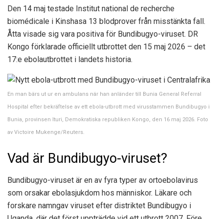
Den 14 maj testade Institut national de recherche
biomédicale i Kinshasa 13 blodprover från misstänkta fall.
Åtta visade sig vara positiva för Bundibugyo-viruset. DR
Kongo förklarade officiellt utbrottet den 15 maj 2026 – det
17:e ebolautbrottet i landets historia.
En man bärs ut ur en ambulans när han anländer till Bunia General Referral
Hospital efter bekräftelse av ett ebola-utbrott med virusstammen Bundibugyo i
Bunia, provinsen Ituri, Demokratiska republiken Kongo, den 16 maj 2026. Foto
av Victoire Mukenge/Reuters.
Vad är Bundibugyo-viruset?
Bundibugyo-viruset är en av fyra typer av ortoebolavirus
som orsakar ebolasjukdom hos människor. Läkare och
forskare namngav viruset efter distriktet Bundibugyo i
Uganda, där det först uppträdde vid ett utbrott 2007. Före