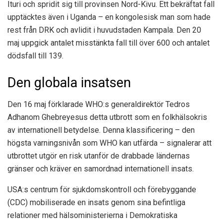
Ituri och spridit sig till provinsen Nord-Kivu. Ett bekräftat fall
upptäcktes även i Uganda – en kongolesisk man som hade
rest från DRK och avlidit i huvudstaden Kampala. Den 20
maj uppgick antalet misstänkta fall till över 600 och antalet
dödsfall till 139.
Den globala insatsen
Den 16 maj förklarade WHO:s generaldirektör Tedros
Adhanom Ghebreyesus detta utbrott som en folkhälsokris
av internationell betydelse. Denna klassificering – den
högsta varningsnivån som WHO kan utfärda – signalerar att
utbrottet utgör en risk utanför de drabbade ländernas
gränser och kräver en samordnad internationell insats.
USA:s centrum för sjukdomskontroll och förebyggande
(CDC) mobiliserade en insats genom sina befintliga
relationer med hälsoministerierna i Demokratiska