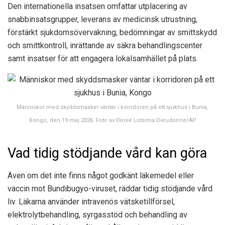
Den internationella insatsen omfattar utplacering av
snabbinsatsgrupper, leverans av medicinsk utrustning,
förstärkt sjukdomsövervakning, bedömningar av smittskydd
och smittkontroll, inrättande av säkra behandlingscenter
samt insatser för att engagera lokalsamhället på plats.
Människor med skyddsmasker väntar i korridoren på ett sjukhus i Bunia,
Kongo, den 19 maj 2026. Foto av Dirole Lotsima Dieudonne/AP
Vad tidig stödjande vård kan göra
Även om det inte finns något godkänt läkemedel eller
vaccin mot Bundibugyo-viruset, räddar tidig stödjande vård
liv. Läkarna använder intravenös vätsketillförsel,
elektrolytbehandling, syrgasstöd och behandling av