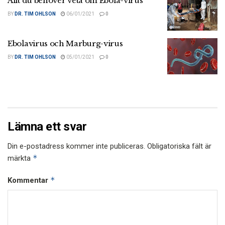
Allt du behöver veta om Ebola-virus
BY
DR. TIM OHLSON
06/01/2021
0
Ebolavirus och Marburg-virus
BY
DR. TIM OHLSON
05/01/2021
0
Lämna ett svar
Din e-postadress kommer inte publiceras.
Obligatoriska fält är
*
märkta
*
Kommentar