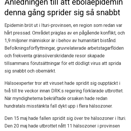
Anledningen till att ebolaepidemin
denna gång sprider sig så snabbt
Epidemin bröt ut i Ituri-provinsen, en region som redan var
hårt pressad. Området präglas av en pågående konflikt, och
1,9 miljoner människor är i behov av humanitärt bistånd.
Befolkningsförflyttningar, gruvrelaterade arbetstagarflöden
och frekventa gränsöverskridande resor skapade
tillsammans förutsättningar för ett dödligt virus att sprida
sig snabbt och obemärkt.
Hälsoexperter tror att viruset hade spridit sig oupptäckt i
två till tre veckor innan DRK:s regering förklarade utbrottet.
När myndigheterna bekräftade orsaken hade redan
hundratals misstänkta fall dykt upp i flera hälsozoner.
Den 15 maj hade fallen spridit sig över tre hälsozoner i Ituri.
Den 20 maj hade utbrottet nått 11 hälsozoner i provinsen