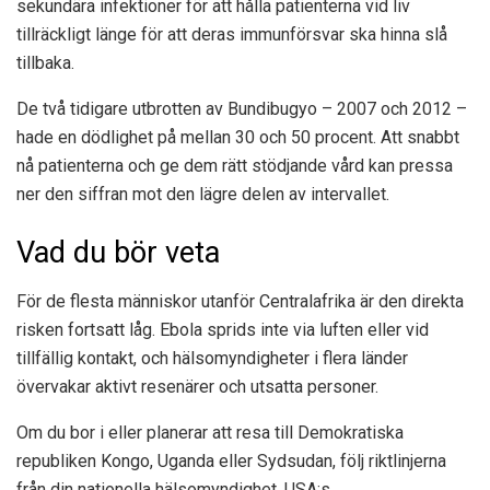
sekundära infektioner för att hålla patienterna vid liv
tillräckligt länge för att deras immunförsvar ska hinna slå
tillbaka.
De två tidigare utbrotten av Bundibugyo – 2007 och 2012 –
hade en dödlighet på mellan 30 och 50 procent. Att snabbt
nå patienterna och ge dem rätt stödjande vård kan pressa
ner den siffran mot den lägre delen av intervallet.
Vad du bör veta
För de flesta människor utanför Centralafrika är den direkta
risken fortsatt låg. Ebola sprids inte via luften eller vid
tillfällig kontakt, och hälsomyndigheter i flera länder
övervakar aktivt resenärer och utsatta personer.
Om du bor i eller planerar att resa till Demokratiska
republiken Kongo, Uganda eller Sydsudan, följ riktlinjerna
från din nationella hälsomyndighet. USA:s