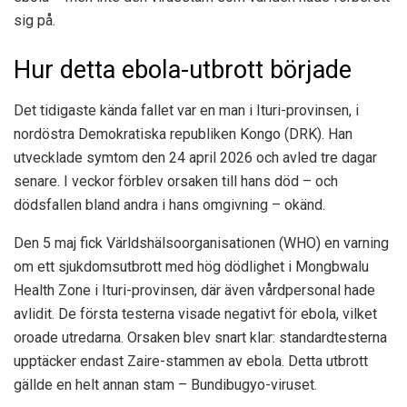
sig på.
Hur detta ebola-utbrott började
Det tidigaste kända fallet var en man i Ituri-provinsen, i
nordöstra Demokratiska republiken Kongo (DRK). Han
utvecklade symtom den 24 april 2026 och avled tre dagar
senare. I veckor förblev orsaken till hans död – och
dödsfallen bland andra i hans omgivning – okänd.
Den 5 maj fick Världshälsoorganisationen (WHO) en varning
om ett sjukdomsutbrott med hög dödlighet i Mongbwalu
Health Zone i Ituri-provinsen, där även vårdpersonal hade
avlidit. De första testerna visade negativt för ebola, vilket
oroade utredarna. Orsaken blev snart klar: standardtesterna
upptäcker endast Zaire-stammen av ebola. Detta utbrott
gällde en helt annan stam – Bundibugyo-viruset.