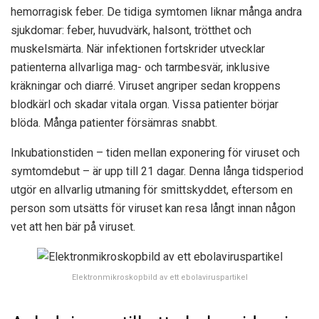
hemorragisk feber. De tidiga symtomen liknar många andra
sjukdomar: feber, huvudvärk, halsont, trötthet och
muskelsmärta. När infektionen fortskrider utvecklar
patienterna allvarliga mag- och tarmbesvär, inklusive
kräkningar och diarré. Viruset angriper sedan kroppens
blodkärl och skadar vitala organ. Vissa patienter börjar
blöda. Många patienter försämras snabbt.
Inkubationstiden – tiden mellan exponering för viruset och
symtomdebut – är upp till 21 dagar. Denna långa tidsperiod
utgör en allvarlig utmaning för smittskyddet, eftersom en
person som utsätts för viruset kan resa långt innan någon
vet att hen bär på viruset.
Elektronmikroskopbild av ett ebolaviruspartikel