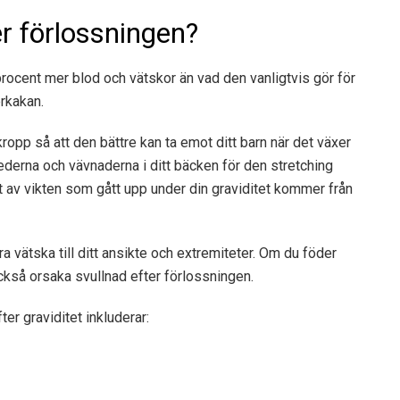
er förlossningen?
procent mer blod och vätskor än vad den vanligtvis gör för
rkakan.
 kropp så att den bättre kan ta emot ditt barn när det växer
ederna och vävnaderna i ditt bäcken för den stretching
av vikten som gått upp under din graviditet kommer från
ra vätska till ditt ansikte och extremiteter. Om du föder
också orsaka svullnad efter förlossningen.
ter graviditet inkluderar: