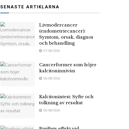
SENASTE ARTIKLARNA
Livmodercancer
(endometriecancer):
Symtom, orsak, diagnos
och behandling
07/08/2026
Cancerformer som höjer
kalcitoninnivån
06/08/2026
Kalcitonintest: Syfte och
tolkning av resultat
06/08/2026
Bigiftets effekt vid