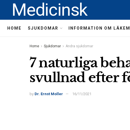
Medicinsk
HOME
SJUKDOMAR
INFORMATION OM LÄKE
Home
Sjukdomar
Andra sjukdomar
7 naturliga beh
svullnad efter 
by
Dr. Ernst Moller
16/11/2021