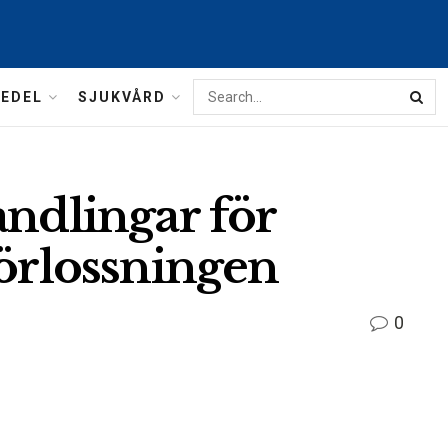
MEDEL
SJUKVÅRD
andlingar för
förlossningen
0