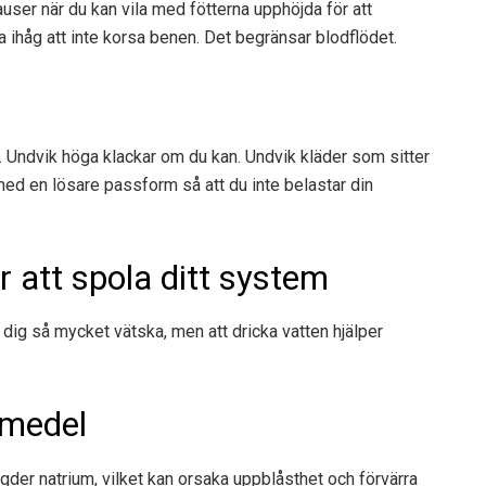
auser när du kan vila med fötterna upphöjda för att
a ihåg att inte korsa benen. Det begränsar blodflödet.
r. Undvik höga klackar om du kan. Undvik kläder som sitter
r med en lösare passform så att du inte belastar din
r att spola ditt system
å dig så mycket vätska, men att dricka vatten hjälper
smedel
er natrium, vilket kan orsaka uppblåsthet och förvärra