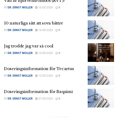
Vad är njurventrombos (RVT)?
BY
DR. ERNST MOLLER
15/03/2024
0
10 naturliga sätt att sova bättre
BY
DR. ERNST MOLLER
14/03/2024
0
Jag trodde jag var så cool
BY
DR. ERNST MOLLER
13/03/2024
0
Doseringsinformation för Tecartus
BY
DR. ERNST MOLLER
12/03/2024
0
Doseringsinformation för Baqsimi
BY
DR. ERNST MOLLER
07/03/2024
0