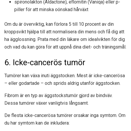
spironolakton (Aldactone), eflornitin (Vaniqa) eller p-
piller för att minska oönskad hårväxt
Om du är överviktig, kan förlora 5 till 10 procent av din
kroppsvikt hjälpa till att normalisera din mens och få dig att
ha ägglossning. Prata med din läkare om idealvikten för dig
och vad du kan göra för att uppnå dina diet- och träningsmål.
6. Icke-cancerös tumör
Tumörer kan växa inuti äggstocken.
Mest
är icke-cancerösa
– eller godartade – och sprids aldrig utanför äggstocken.
Fibrom är en typ av äggstockstumör gjord av bindväv.
Dessa tumörer växer vanligtvis långsamt.
De flesta icke-cancerösa tumörer orsakar inga symtom. Om
du har symtom kan de inkludera: