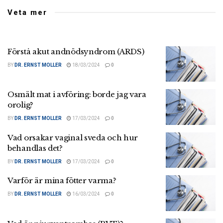
Veta mer
Förstå akut andnödsyndrom (ARDS)
BY
DR. ERNST MOLLER
18/03/2024
0
Osmält mat i avföring: borde jag vara
orolig?
BY
DR. ERNST MOLLER
17/03/2024
0
Vad orsakar vaginal sveda och hur
behandlas det?
BY
DR. ERNST MOLLER
17/03/2024
0
Varför är mina fötter varma?
BY
DR. ERNST MOLLER
16/03/2024
0