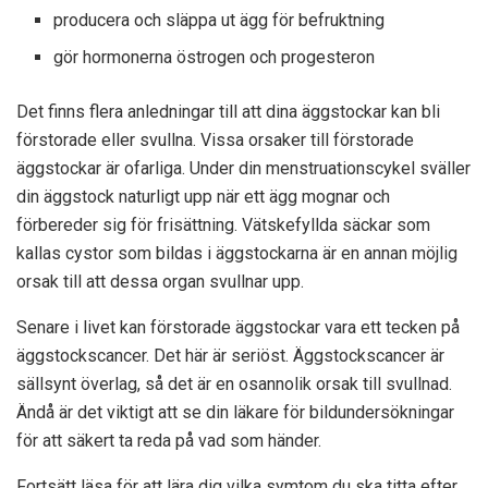
producera och släppa ut ägg för befruktning
gör hormonerna östrogen och progesteron
Det finns flera anledningar till att dina äggstockar kan bli
förstorade eller svullna. Vissa orsaker till förstorade
äggstockar är ofarliga. Under din menstruationscykel sväller
din äggstock naturligt upp när ett ägg mognar och
förbereder sig för frisättning. Vätskefyllda säckar som
kallas cystor som bildas i äggstockarna är en annan möjlig
orsak till att dessa organ svullnar upp.
Senare i livet kan förstorade äggstockar vara ett tecken på
äggstockscancer. Det här är seriöst. Äggstockscancer är
sällsynt
överlag, så det är en osannolik orsak till svullnad.
Ändå är det viktigt att se din läkare för bildundersökningar
för att säkert ta reda på vad som händer.
Fortsätt läsa för att lära dig vilka symtom du ska titta efter,