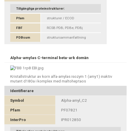
Tillgängliga proteinstrukturer:
Pfam
strukturer / ECOD
FBF
RCSB PDB; PDBe; PDBj
PDBsum
struktursammanfattning
Alpha-amylas C-terminal beta-ark domän
Kristallstruktur av korn alfa-amylas isozym 1 (amy1) inaktiv
mutant d180a i komplex med maltoheptaos
Identifierare
Symbol
Alpha-amyl_C2
Pfam
PF07821
InterPro
IPR012850