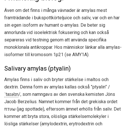
Även om det finns i många vävnader är amylas mest
framträdande i bukspottkörteljuice och saliv, var och en har
sin egen isoform av humant α-amylas. De beter sig
annorlunda vid isoelektrisk fokusering och kan också
separeras vid testning genom att använda specifika
monoklonala antikroppar. Hos människor länkar alla amylas-
isoformer till kromosom 1p21 (se AMY1A).
Salivary amylas (ptyalin)
Amylas finns i saliv och bryter stärkelse i maltos och
dextrin. Denna form av amylas kallas också ”ptyalin”
/
ˈ
t
aɪ
əl
ɪ
n
/
, som namngavs av den svenska kemisten Jöns
Jacob Berzelius. Namnet kommer från det grekiska ordet
πτυω (jag spottade), eftersom ämnet erhölls från saliv. Det
kommer att bryta stora, olösliga stärkelsemolekyler i
lösliga stärkelser (amylodextrin, erytrodextrin och