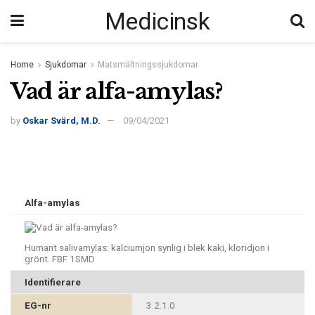
Medicinsk
Home
Sjukdomar
Matsmältningssjukdomar
Vad är alfa-amylas?
by
Oskar Svärd, M.D.
09/04/2021
Alfa-amylas
Humant salivamylas: kalciumjon synlig i blek kaki, kloridjon i
grönt. FBF
1SMD
Identifierare
EG-nr
3.2.1.0