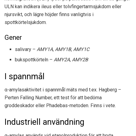
ULN kan indikera ileus eller tolvfingertarmsjukdom eller
njursvikt, och lägre höjder finns vanligtvis i
spottkörtelsjukdom.
Gener
salivary –
AMY1A
,
AMY1B
,
AMY1C
bukspottkörteln –
AMY2A
,
AMY2B
I spannmål
α-amylasaktivitet i spannmål mäts med t.ex. Hagberg –
Perten Falling Number, ett test för att bedöma
groddeskador eller Phadebas-metoden. Finns i vete.
Industriell användning
α-amylas används vid etanolproduktion för att bryta