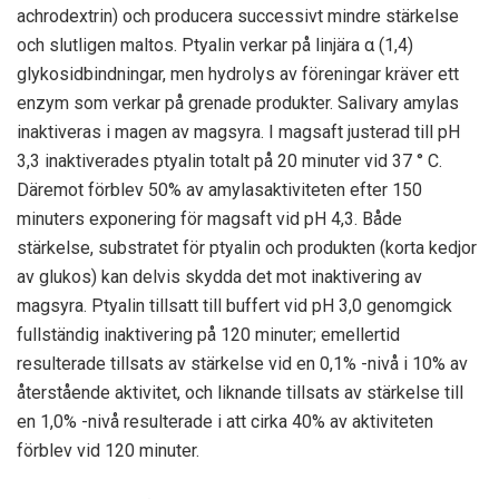
achrodextrin) och producera successivt mindre stärkelse
och slutligen maltos. Ptyalin verkar på linjära α (1,4)
glykosidbindningar, men hydrolys av föreningar kräver ett
enzym som verkar på grenade produkter. Salivary amylas
inaktiveras i magen av magsyra. I magsaft justerad till pH
3,3 inaktiverades ptyalin totalt på 20 minuter vid 37 ° C.
Däremot förblev 50% av amylasaktiviteten efter 150
minuters exponering för magsaft vid pH 4,3. Både
stärkelse, substratet för ptyalin och produkten (korta kedjor
av glukos) kan delvis skydda det mot inaktivering av
magsyra. Ptyalin tillsatt till buffert vid pH 3,0 genomgick
fullständig inaktivering på 120 minuter; emellertid
resulterade tillsats av stärkelse vid en 0,1% -nivå i 10% av
återstående aktivitet, och liknande tillsats av stärkelse till
en 1,0% -nivå resulterade i att cirka 40% av aktiviteten
förblev vid 120 minuter.