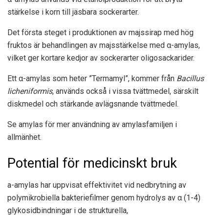
stärkelse i korn till jäsbara sockerarter.
Det första steget i produktionen av majssirap med hög
fruktos är behandlingen av majsstärkelse med α-amylas,
vilket ger kortare kedjor av sockerarter oligosackarider.
Ett α-amylas som heter ”Termamyl”, kommer från
Bacillus
licheniformis
, används också i vissa tvättmedel, särskilt
diskmedel och stärkande avlägsnande tvättmedel.
Se amylas för mer användning av amylasfamiljen i
allmänhet.
Potential för medicinskt bruk
a-amylas har uppvisat effektivitet vid nedbrytning av
polymikrobiella bakteriefilmer genom hydrolys av α (1-4)
glykosidbindningar i de strukturella,