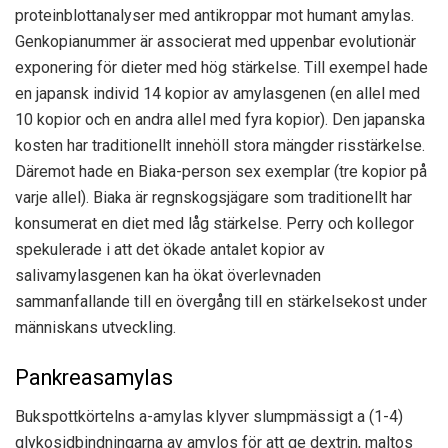
proteinblottanalyser med antikroppar mot humant amylas.
Genkopianummer är associerat med uppenbar evolutionär
exponering för dieter med hög stärkelse. Till exempel hade
en japansk individ 14 kopior av amylasgenen (en allel med
10 kopior och en andra allel med fyra kopior). Den japanska
kosten har traditionellt innehöll stora mängder risstärkelse.
Däremot hade en Biaka-person sex exemplar (tre kopior på
varje allel). Biaka är regnskogsjägare som traditionellt har
konsumerat en diet med låg stärkelse. Perry och kollegor
spekulerade i att det ökade antalet kopior av
salivamylasgenen kan ha ökat överlevnaden
sammanfallande till en övergång till en stärkelsekost under
människans utveckling.
Pankreasamylas
Bukspottkörtelns a-amylas klyver slumpmässigt a (1-4)
glykosidbindningarna av amylos för att ge dextrin, maltos