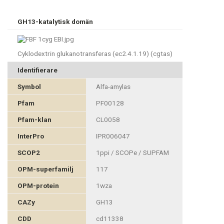
GH13-katalytisk domän
Cyklodextrin glukanotransferas (ec2.4.1.19) (cgtas)
Identifierare
Symbol
Alfa-amylas
Pfam
PF00128
Pfam-klan
CL0058
InterPro
IPR006047
SCOP2
1ppi / SCOPe / SUPFAM
OPM-superfamilj
117
OPM-protein
1wza
CAZy
GH13
CDD
cd11338