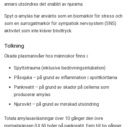
annars utsöndras det snabbt av njurarna.
Spyt α-amylas har använts som en biomarkör för stress och
som en surrogatmarkör för sympatisk nervsystem (SNS)
aktivitet som inte kräver blodtryck.
Tolkning
Ökade plasmanivåer hos människor finns i:
Spyttstrauma (inklusive bedövningsintubation)
Påssjuka – på grund av inflammation i spottkörtlarna
Pankreatit – på grund av skador på cellerna som
producerar amylas
Njursvikt – på grund av minskad utsöndring
Totala amylasavläsningar över 10 gånger den övre
normalgränsen (ULN) tyder på pankreatit. Fem till tio gånger