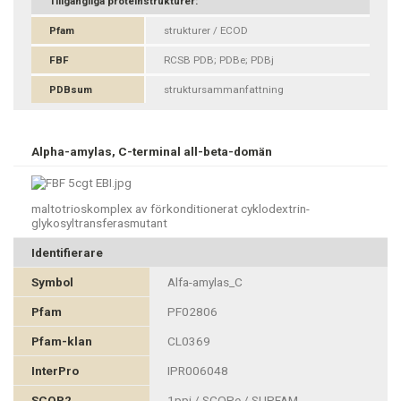
Tillgängliga proteinstrukturer:
Pfam
strukturer / ECOD
FBF
RCSB PDB; PDBe; PDBj
PDBsum
struktursammanfattning
Alpha-amylas, C-terminal all-beta-domän
maltotrioskomplex av förkonditionerat cyklodextrin-
glykosyltransferasmutant
Identifierare
Symbol
Alfa-amylas_C
Pfam
PF02806
Pfam-klan
CL0369
InterPro
IPR006048
SCOP2
1ppi / SCOPe / SUPFAM