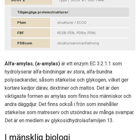
Tillgängliga proteinstrukturer:
Pfam
strukturer / ECOD
FBF
RCSB PDB; PDBe; PDBj
PDBsum
struktursammanfattning
Alfa-amylas
,
(a-amylas)
är ett enzym EC 3.2.1.1 som
hydrolyserar alfa-bindningar av stora, alfa-bundna
polysackarider, såsom stärkelse och glykogen, vilket ger
kortare kedjor därav, dextriner och maltos. Det är den
viktigaste formen av amylas som finns hos människor och
andra däggdjur. Det finns också i frön som innehåller
stärkelse som matreserv och utsöndras av många svampar.
Det är en medlem av glykosidhydrolasfamiljen 13.
I mänsklig biologi