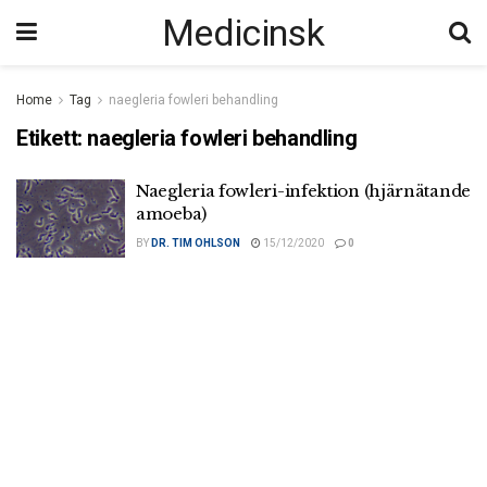
Medicinsk
Home
Tag
naegleria fowleri behandling
Etikett:
naegleria fowleri behandling
Naegleria fowleri-infektion (hjärnätande
amoeba)
BY
DR. TIM OHLSON
15/12/2020
0