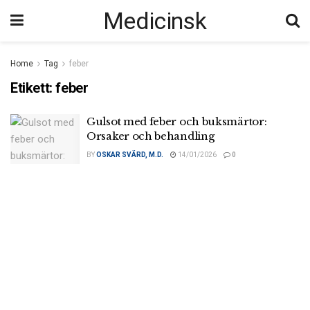
Medicinsk
Home
Tag
feber
Etikett:
feber
Gulsot med feber och buksmärtor:
Orsaker och behandling
BY
OSKAR SVÄRD, M.D.
14/01/2026
0