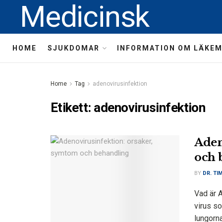
Medicinsk
HOME
SJUKDOMAR
INFORMATION OM LÄKE
Home
Tag
adenovirusinfektion
Etikett:
adenovirusinfektion
Aden
och 
BY
DR. TI
Vad är 
virus s
lungorn