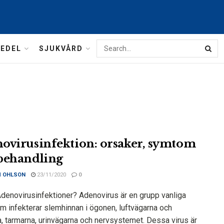
MEDEL
SJUKVÅRD
ovirusinfektion: orsaker, symtom
behandling
M OHLSON
23/11/2020
0
Adenovirusinfektioner? Adenovirus är en grupp vanliga
om infekterar slemhinnan i ögonen, luftvägarna och
a, tarmarna, urinvägarna och nervsystemet. Dessa virus är