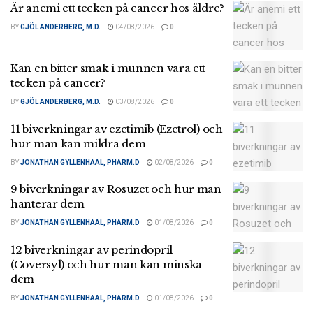
Är anemi ett tecken på cancer hos äldre?
BY
GJÖL ANDERBERG, M.D.
04/08/2026
0
Kan en bitter smak i munnen vara ett
tecken på cancer?
BY
GJÖL ANDERBERG, M.D.
03/08/2026
0
11 biverkningar av ezetimib (Ezetrol) och
hur man kan mildra dem
BY
JONATHAN GYLLENHAAL, PHARM.D
02/08/2026
0
9 biverkningar av Rosuzet och hur man
hanterar dem
BY
JONATHAN GYLLENHAAL, PHARM.D
01/08/2026
0
12 biverkningar av perindopril
(Coversyl) och hur man kan minska
dem
BY
JONATHAN GYLLENHAAL, PHARM.D
01/08/2026
0