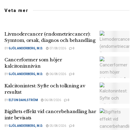
Veta mer
Livmodercancer (endometriecancer):
Symtom, orsak, diagnos och behandling
BY
GJÖL ANDERBERG, M.D.
07/08/2026
0
Cancerformer som höjer
kalcitoninnivån
BY
GJÖL ANDERBERG, M.D.
06/08/2026
0
Kalcitonintest: Syfte och tolkning av
resultat
BY
ELTON DAHLSTRÖM
06/08/2026
0
Bigiftets effekt vid cancerbehandling har
inte bevisats
BY
GJÖL ANDERBERG, M.D.
05/08/2026
0