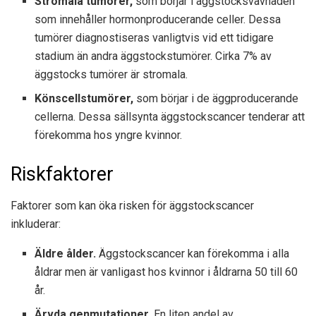
Stromala tumörer,
som börjar i äggstocksvävnaden
som innehåller hormonproducerande celler. Dessa
tumörer diagnostiseras vanligtvis vid ett tidigare
stadium än andra äggstockstumörer. Cirka 7% av
äggstocks tumörer är stromala.
Könscellstumörer,
som börjar i de äggproducerande
cellerna. Dessa sällsynta äggstockscancer tenderar att
förekomma hos yngre kvinnor.
Riskfaktorer
Faktorer som kan öka risken för äggstockscancer
inkluderar:
Äldre ålder.
Äggstockscancer kan förekomma i alla
åldrar men är vanligast hos kvinnor i åldrarna 50 till 60
år.
Ärvda genmutationer.
En liten andel av