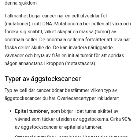
denna sjukdom.
I allmänhet börjar cancer när en cell utvecklar fel
(mutationer) i sitt DNA. Mutationerna ber cellen att växa och
föröka sig snabbt, vilket skapar en massa (tumör) av
onormala celler. De onormala cellerna fortsätter att leva när
friska celler skulle dö. De kan invadera närliggande
vävnader och bryta av från en initial tumör för att spridas
någon annanstans i kroppen (metastasera).
Typer av äggstockscancer
Typ av cell där cancer börjar bestämmer vilken typ av
äggstockscancer du har. Ovariecancertyper inkluderar:
Epitel tumörer,
som börjar i det tunna skiktet av
vävnad som täcker utsidan av äggstockarna. Cirka 90%
av äggstockscancer är epiteliala tumörer.