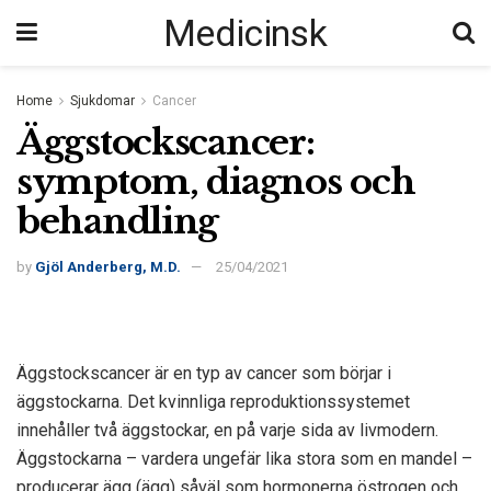
Medicinsk
Home
Sjukdomar
Cancer
Äggstockscancer:
symptom, diagnos och
behandling
by
Gjöl Anderberg, M.D.
25/04/2021
Äggstockscancer är en typ av cancer som börjar i
äggstockarna. Det kvinnliga reproduktionssystemet
innehåller två äggstockar, en på varje sida av livmodern.
Äggstockarna – vardera ungefär lika stora som en mandel –
producerar ägg (ägg) såväl som hormonerna östrogen och