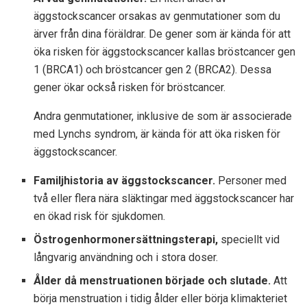
äggstockscancer orsakas av genmutationer som du
ärver från dina föräldrar. De gener som är kända för att
öka risken för äggstockscancer kallas bröstcancer gen
1 (BRCA1) och bröstcancer gen 2 (BRCA2). Dessa
gener ökar också risken för bröstcancer.
Andra genmutationer, inklusive de som är associerade
med Lynchs syndrom, är kända för att öka risken för
äggstockscancer.
Familjhistoria av äggstockscancer.
Personer med
två eller flera nära släktingar med äggstockscancer har
en ökad risk för sjukdomen.
Östrogenhormonersättningsterapi,
speciellt vid
långvarig användning och i stora doser.
Ålder då menstruationen började och slutade.
Att
börja menstruation i tidig ålder eller börja klimakteriet