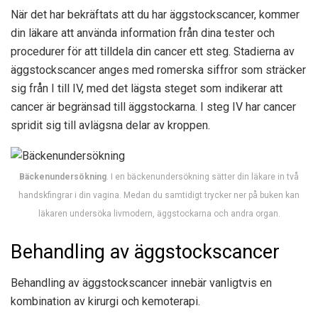
När det har bekräftats att du har äggstockscancer, kommer
din läkare att använda information från dina tester och
procedurer för att tilldela din cancer ett steg. Stadierna av
äggstockscancer anges med romerska siffror som sträcker
sig från I till IV, med det lägsta steget som indikerar att
cancer är begränsad till äggstockarna. I steg IV har cancer
spridit sig till avlägsna delar av kroppen.
Bäckenundersökning
. I en bäckenundersökning sätter din läkare in två
handskfingrar i din vagina. Medan du samtidigt trycker ner på buken kan
läkaren undersöka livmodern, äggstockarna och andra organ.
Behandling av äggstockscancer
Behandling av äggstockscancer innebär vanligtvis en
kombination av kirurgi och kemoterapi.