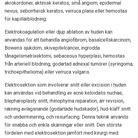
akrokordoner, aktinisk keratos, små angiom, epidermal
nevus, seborrheisk keratos, verruca plana eller hemostas
för kapillärblödning.
Elektrokoagulation eller djup ablation av huden kan
användas för att behandla angiofibrom, basalcellskarcinom,
Bowens sjukdom, skivepitelcancer, ingrodda
tånagelsmatrixektomi, sebaceous hyperplasi, hemostas
från arteriell blödning, godartad adnexal tumörer (syringoma,
trichoepithelioma) eller verruca vulgaris.
Elektrosektion som involverar snitt eller excision i huden
kan användas vid behandling av acne keloidalis nuchae,
blepharoplasty snitt, rhinophyma reparation, ärr revision,
rakning avlägsnande (godartade hudskador), hud-klaff snitt
och underminering, och resurfacing. Denna teknik används
för snabba och enkla skärningar eller snitt. Den största
fördelen med elektrosektion jämfört med kirurgi med