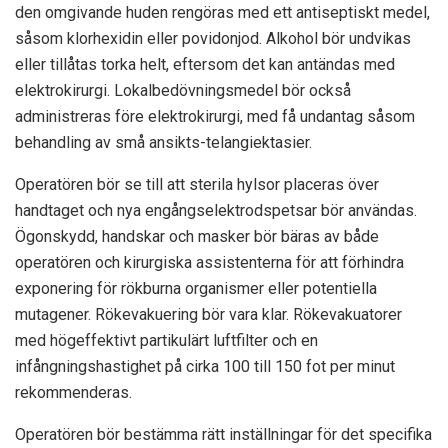
den omgivande huden rengöras med ett antiseptiskt medel,
såsom klorhexidin eller povidonjod. Alkohol bör undvikas
eller tillåtas torka helt, eftersom det kan antändas med
elektrokirurgi. Lokalbedövningsmedel bör också
administreras före elektrokirurgi, med få undantag såsom
behandling av små ansikts-telangiektasier.
Operatören bör se till att sterila hylsor placeras över
handtaget och nya engångselektrodspetsar bör användas.
Ögonskydd, handskar och masker bör bäras av både
operatören och kirurgiska assistenterna för att förhindra
exponering för rökburna organismer eller potentiella
mutagener. Rökevakuering bör vara klar. Rökevakuatorer
med högeffektivt partikulärt luftfilter och en
infångningshastighet på cirka 100 till 150 fot per minut
rekommenderas.
Operatören bör bestämma rätt inställningar för det specifika