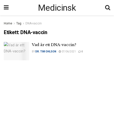
Medicinsk
Home
Tag
DNA-vaccin
Etikett:
DNA-vaccin
Vad är ett DNA-vaccin?
BY
DR. TIM OHLSON
07/06/2021
0