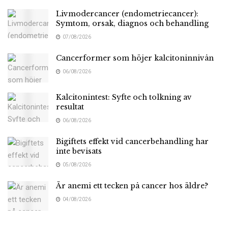
Livmodercancer (endometriecancer):
Symtom, orsak, diagnos och behandling
07/08/2026
Cancerformer som höjer kalcitoninnivån
06/08/2026
Kalcitonintest: Syfte och tolkning av
resultat
06/08/2026
Bigiftets effekt vid cancerbehandling har
inte bevisats
05/08/2026
Är anemi ett tecken på cancer hos äldre?
04/08/2026