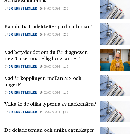
Somatostatinomas
BY
DR. ERNST MOLLER
14/03/2024
0
Kan du ha hudetiketter på dina läppar?
BY
DR. ERNST MOLLER
14/03/2024
0
Vad betyder det om du får diagnosen
steg 3 icke-småcellig lungcancer?
BY
DR. ERNST MOLLER
08/03/2024
0
Vad är kopplingen mellan MS och
ångest?
BY
DR. ERNST MOLLER
02/03/2024
0
Vilka är de olika typerna av nacksmärta?
BY
DR. ERNST MOLLER
02/03/2024
0
De delade teman och unika egenskaper