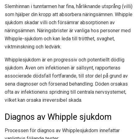
Slemhinnan i tunntarmen har fina, hårliknande utsprång (villi)
som hjälper din kropp att absorbera näringsämnen. Whipple
sjukdom skadar villi och försämrar absorptionen av
näringsämnen. Näringsbrister är vanliga hos personer med
Whipple-sjukdom och kan leda till trötthet, svaghet,
viktminskning och ledvärk.
Whipplesjukdom är en progressiv och potentiellt dödlig
sjukdom. Även om infektionen är sällsynt, rapporteras
associerade dödsfall fortfarande, till stor del på grund av
sena diagnoser och försenad behandling. Döden orsakas
ofta av infektionens spridning till centrala nervsystemet,
vilket kan orsaka irreversibel skada.
Diagnos av Whipple sjukdom
Processen för diagnos av Whipplesjukdom innefattar
vanligtvis följande tester: