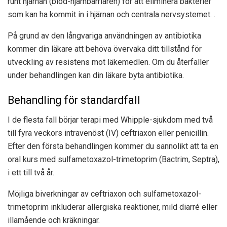
runt hjärnan (blod-hjärnbarriären) för att eliminera bakterier
som kan ha kommit in i hjärnan och centrala nervsystemet. .
På grund av den långvariga användningen av antibiotika
kommer din läkare att behöva övervaka ditt tillstånd för
utveckling av resistens mot läkemedlen. Om du återfaller
under behandlingen kan din läkare byta antibiotika.
Behandling för standardfall
I de flesta fall börjar terapi med Whipple-sjukdom med två
till fyra veckors intravenöst (IV) ceftriaxon eller penicillin.
Efter den första behandlingen kommer du sannolikt att ta en
oral kurs med sulfametoxazol-trimetoprim (Bactrim, Septra),
i ett till två år.
Möjliga biverkningar av ceftriaxon och sulfametoxazol-
trimetoprim inkluderar allergiska reaktioner, mild diarré eller
illamående och kräkningar.