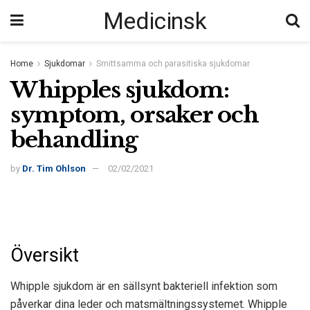
Medicinsk
Home
Sjukdomar
Smittsamma och parasitiska sjukdomar
Whipples sjukdom:
symptom, orsaker och
behandling
by
Dr. Tim Ohlson
02/02/2021
Översikt
Whipple sjukdom är en sällsynt bakteriell infektion som
påverkar dina leder och matsmältningssystemet. Whipple