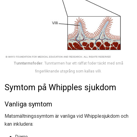
Tunntarmsfoder
. Tunntarmen har ett räffat foder täckt med små
fingerliknande utsprång som kallas villi.
Symtom på Whipples sjukdom
Vanliga symtom
Matsmältningssymtom är vanliga vid Whipplesjukdom och
kan inkludera:
Diarre