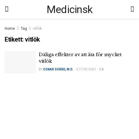
Medicinsk
Home
Tag
vitlök
Etikett:
vitlök
Dåliga effekter av att äta för mycket
vitlök
BY
OSKAR SVÄRD, M.D.
17/07/2021
0